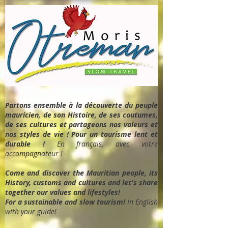
Partons ensemble à la découverte du peuple
mauricien, de son Histoire, de ses coutumes,
de ses cultures et partageons nos valeurs et
nos styles de vie ! Pour un tourisme lent et
durable !
En français, avec votre
accompagnateur !
Come and discover the Mauritian people, its
History, customs and cultures and let's share
together our values and lifestyles!
For a sustainable and slow tourism!
In English
with your guide!