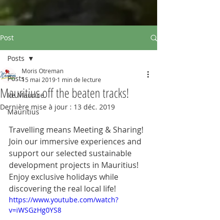
Post
Posts
Moris Otreman
Posts
15 mai 2019
1 min de lecture
Mauritius off the beaten tracks!
Ile Maurice
Dernière mise à jour :
13 déc. 2019
Mauritius
Travelling means Meeting & Sharing! 
Join our immersive experiences and 
support our selected sustainable 
development projects in Mauritius! 
Enjoy exclusive holidays while 
discovering the real local life!
https://www.youtube.com/watch?
v=iWSGzHg0YS8