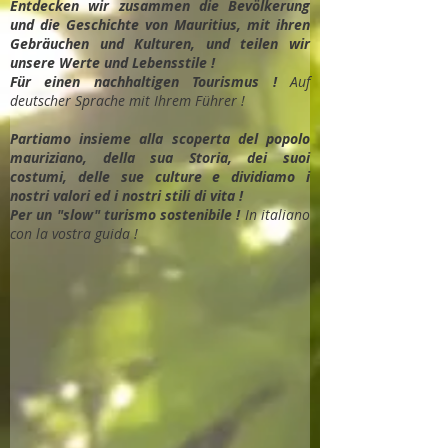
Entdec
ken wir zusammen die Bevölkerung
und die Geschichte von Mauritius, mit ihren
Gebräuchen und Kulturen, und teilen wir
unsere Werte und Lebensstile !
Für einen nachhaltigen Tourismus !
Auf
deutscher Sprache mit Ihrem Führer !
Partiamo insieme alla scoperta del popolo
mauriziano, della sua Storia, dei suoi
costumi, delle sue culture e dividiamo i
nostri valori ed i nostri stili di vita !
Per un "slow" turismo sostenibile !
In italiano
con la vostra guida !