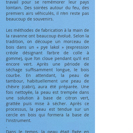
travail pour se remémorer leur pays
lointain. Des soirées autour du feu, des
premiers airs véhiculés, il n’en reste pas
beaucoup de souvenirs.
Les méthodes de fabrication à la main de
la ravanne ont beaucoup évolué. Selon la
tradition, on découpe un morceau de
bois dans un « pye lakol » (expression
créole désignant l’arbre de colle à
gomme), que l’on cloue pendant qu’il est
encore vert. Après une période de
séchage suffisamment longue, le bois
courbe. En attendant, la peau de
tambour, habituellement une peau de
chèvre (cabri), aura été préparée. Une
fois nettoyée, la peau est trempée dans
une solution à base de citron vert,
grattée puis mise à sécher. Après ce
processus, la peau est tendue sur un
cercle en bois qui formera la base de
l'instrument.
.
Dans le temps, la peau était fixée en