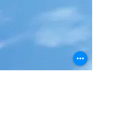
Et toujours l'esprit "Moris Otreman",
découverte, rencontre et partage avec la
population mauricienne !
Départ de votre lieu d'hébergement à 8
heures 30 :