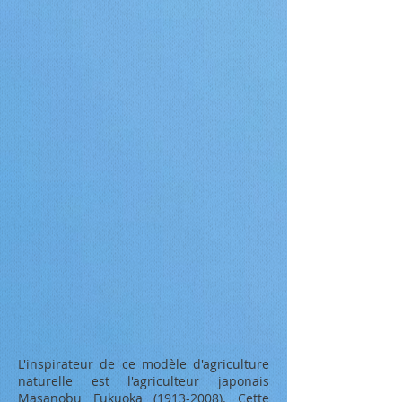
L'inspirateur de ce modèle d'agriculture
naturelle est l'
agriculteur
japonais
Masanobu Fukuoka
(1913-2008)
. Cette