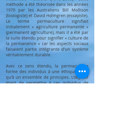
méthode a été théorisée dans les années
1970 par les Australiens
Bill Mollison
(biologiste) et
David Holmgren
(essayiste).
Le terme permaculture signifiait
initialement «
agriculture permanente
»
(permanent agriculture), mais il a été par
la suite étendu pour signifier «
culture
de
la permanence » car les aspects sociaux
faisaient partie intégrante d'un système
véritablement durable.
Avec ce sens étendu, la permaculture
forme des individus à une
éthique,
ainsi
qu'à un ensemble de principes. L'objectif
étant de permettre à ces individus de
concevoir leur propre
environnement
, et
ainsi de créer des habitats humains plus
autonomes
,
durables
et
résilients
, et
donc une société moins dépendante des
systèmes industriels de production et de
distribution identifiés par Mollison
comme le fondement de la destruction
systématique des écosystèmes.