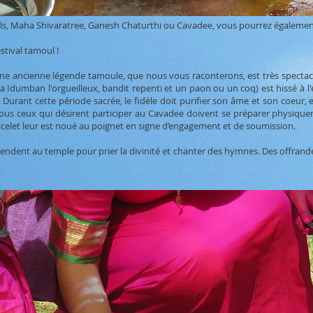
ls, Maha Shivaratree, Ganesh Chaturthi ou Cavadee, vous pourrez également
stival tamoul !
une ancienne légende tamoule, que nous vous raconterons, est très spectacu
a Idumban l'orgueilleux, bandit repenti et un paon ou un coq) est hissé à l'
 Durant cette période sacrée, le fidèle doit purifier son âme et son coeur, 
Tous ceux qui désirent participer au Cavadee doivent se préparer physique
celet leur est noué au poignet en signe d’engagement et de soumission.
rendent au temple pour prier la divinité et chanter des hymnes. Des offrandes 