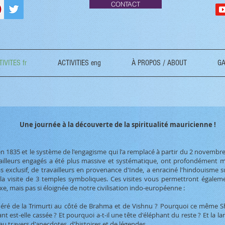
CONTACT
IVITES fr
ACTIVITIES eng
À PROPOS / ABOUT
GA
Une journée à la découverte de la spiritualité mauricienne !
t en 1835 et le système de l'engagisme qui l'a remplacé à partir du 2 novemb
ravailleurs engagés a été plus massive et systématique, ont profondément 
s exclusif, de travailleurs en provenance d'Inde, a enraciné l'hindouisme su
la visite de 3 temples symboliques. Ces visites vous permettront égalem
, mais pas si éloignée de notre civilisation indo-européenne :
énéré de la Trimurti au côté de Brahma et de Vishnu ? Pourquoi ce même Shi
nt est-elle cassée ? Et pourquoi a-t-il une tête d'éléphant du reste ? Et la l
travers d'anecdotes, d'histoires et de légendes ...