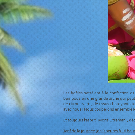
Les fidèles s’attèlent à la confection
bambous en une grande arche qui peut par
de citrons verts, de tissus chatoyants t
avec nous ! Nous couperons ensemble le j
Et toujours l'esprit "Moris Otreman", dé
Tarif de la journée (de 9 heures à 16 heur