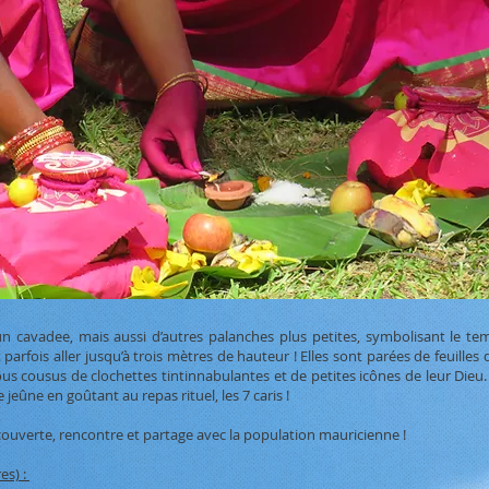
 d’un cavadee, mais aussi d’autres palanches plus petites, symbolisant le
fois aller jusqu’à trois mètres de hauteur ! Elles sont parées de feuilles 
ous cousus de clochettes tintinnabulantes et de petites icônes de leur Dieu. 
eûne en goûtant au repas rituel, les 7 caris !
couverte, rencontre et partage avec la population mauricienne !
es) :