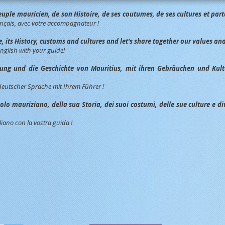
ple mauricien, de son Histoire, de ses coutumes, de ses cultures et parta
nçais, avec votre accompagnateur !
its History, customs and cultures and let's share together our values and 
English with your guide!
ng und die Geschichte von Mauritius, mit ihren Gebräuchen und Kult
deutscher Sprache mit Ihrem Führer !
o mauriziano, della sua Storia, dei suoi costumi, delle sue culture e divid
liano con la vostra guida !