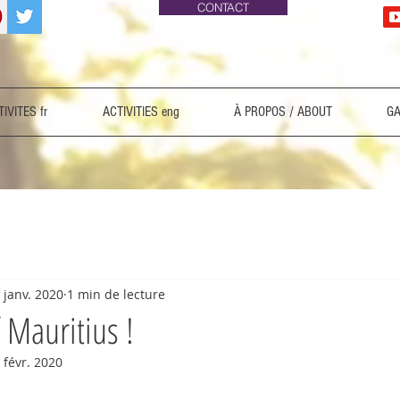
CONTACT
IVITES fr
ACTIVITIES eng
À PROPOS / ABOUT
GA
 janv. 2020
1 min de lecture
 Mauritius !
 févr. 2020