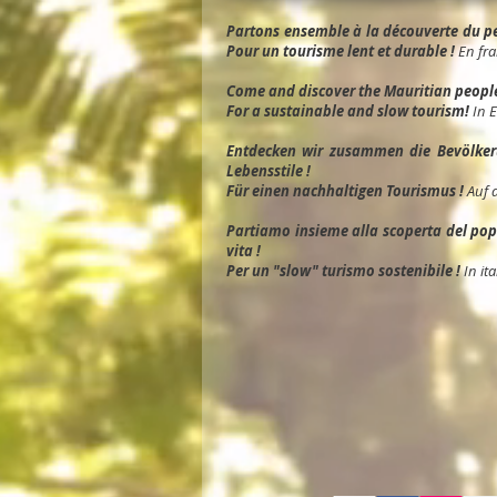
Partons ensemble à la découverte du peu
Pour un tourisme lent et durable !
En fra
Come and discover the Mauritian people, 
For a sustainable and slow tourism!
In 
Entdec
ken wir zusammen die Bevölkeru
Lebensstile !
Für einen nachhaltigen Tourismus !
Auf 
Partiamo insieme alla scoperta del popol
vita !
Per un "slow" turismo sostenibile !
In ita