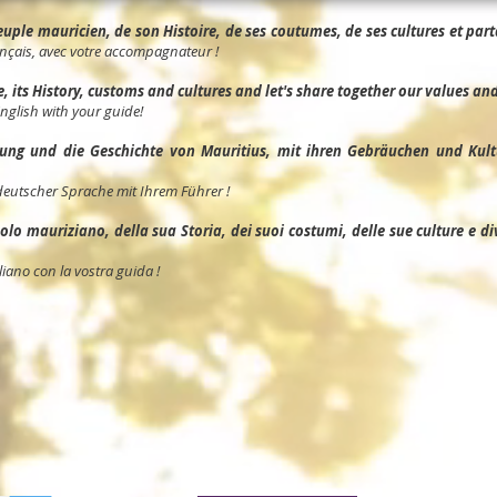
ple mauricien, de son Histoire, de ses coutumes, de ses cultures et parta
nçais, avec votre accompagnateur !
its History, customs and cultures and let's share together our values and 
English with your guide!
ng und die Geschichte von Mauritius, mit ihren Gebräuchen und Kult
deutscher Sprache mit Ihrem Führer !
o mauriziano, della sua Storia, dei suoi costumi, delle sue culture e divid
liano con la vostra guida !