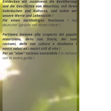
Entdec
ken wir zusammen die Bevölkerung
und die Geschichte von Mauritius, mit ihren
Gebräuchen und Kulturen, und teilen wir
unsere Werte und Lebensstile !
Für einen nachhaltigen Tourismus !
Auf
deutscher Sprache mit Ihrem Führer !
Partiamo insieme alla scoperta del popolo
mauriziano, della sua Storia, dei suoi
costumi, delle sue culture e dividiamo i
nostri valori ed i nostri stili di vita !
Per un "slow" turismo sostenibile !
In italiano
con la vostra guida !