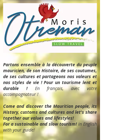
Partons ensemble à la découverte du peuple
mauricien, de son Histoire, de ses coutumes,
de ses cultures et partageons nos valeurs et
nos styles de vie ! Pour un tourisme lent et
durable !
En français, avec votre
accompagnateur !
Come and discover the Mauritian people, its
History, customs and cultures and let's share
together our values and lifestyles!
For a sustainable and slow tourism!
In English
with your guide!