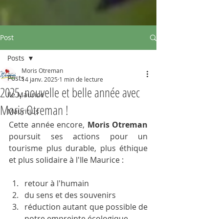
Post
Posts
Moris Otreman
Posts
14 janv. 2025
1 min de lecture
2025, nouvelle et belle année avec
Ile Maurice
Moris Otreman !
Mauritius
Cette année encore, 
Moris Otreman
poursuit ses actions pour un 
tourisme plus durable, plus éthique 
et plus solidaire à l'Ile Maurice :
retour à l'humain
du sens et des souvenirs
réduction autant que possible de 
notre empreinte écologique