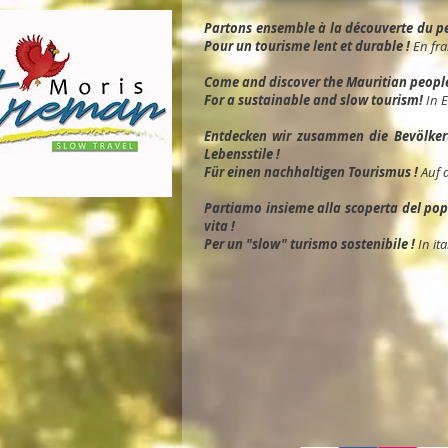
Partons ensemble à la découverte du peu
Pour un tourisme lent et durable !
En fra
Come and discover the Mauritian people, 
For a sustainable and slow tourism!
In 
Entdec
ken wir zusammen die Bevölkeru
Lebensstile !
Für einen nachhaltigen Tourismus !
Auf 
Partiamo insieme alla scoperta del popol
vita !
Per un "slow" turismo sostenibile !
In ita