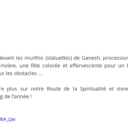
evant les murthis (statuettes) de Ganesh, processio
ivière, une fête colorée et effervescente pour un D
s les obstacles ... 
 plus sur notre Route de la Spiritualité et vivre 
ng de l'année !
4tA_LJw