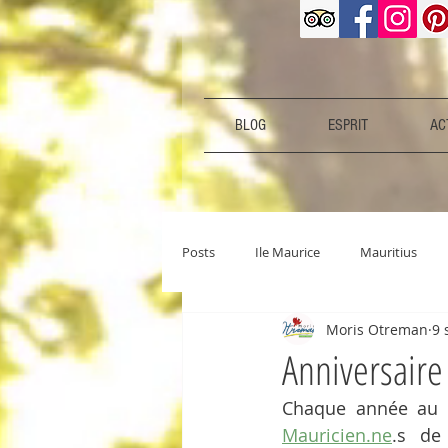
BLOG
ESPRIT
ACT
Posts
Ile Maurice
Mauritius
Moris Otreman
9 
Anniversaire
Mauricien.ne
.s  de