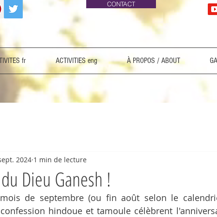
CONTACT
IVITES fr
ACTIVITIES eng
À PROPOS / ABOUT
GA
sept. 2024
1 min de lecture
 du Dieu Ganesh !
 confession hindoue et tamoule célèbrent l'anniversa