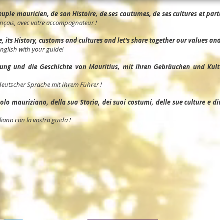
ple mauricien, de son Histoire, de ses coutumes, de ses cultures et parta
nçais, avec votre accompagnateur !
its History, customs and cultures and let's share together our values and 
English with your guide!
ng und die Geschichte von Mauritius, mit ihren Gebräuchen und Kult
deutscher Sprache mit Ihrem Führer !
o mauriziano, della sua Storia, dei suoi costumi, delle sue culture e divid
liano con la vostra guida !