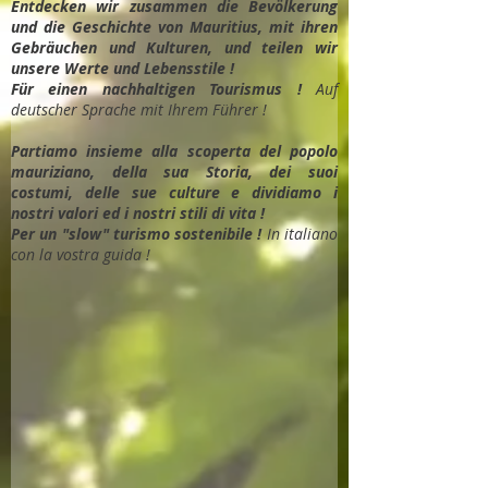
Entdec
ken wir zusammen die Bevölkerung
und die Geschichte von Mauritius, mit ihren
Gebräuchen und Kulturen, und teilen wir
unsere Werte und Lebensstile !
Für einen nachhaltigen Tourismus !
Auf
deutscher Sprache mit Ihrem Führer !
Partiamo insieme alla scoperta del popolo
mauriziano, della sua Storia, dei suoi
costumi, delle sue culture e dividiamo i
nostri valori ed i nostri stili di vita !
Per un "slow" turismo sostenibile !
In italiano
con la vostra guida !