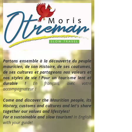
Partons ensemble à la découverte du peuple
mauricien, de son Histoire, de ses coutumes,
de ses cultures et partageons nos valeurs et
nos styles de vie ! Pour un tourisme lent et
durable !
En français, avec votre
accompagnateur !
Come and discover the Mauritian people, its
History, customs and cultures and let's share
together our values and lifestyles!
For a sustainable and slow tourism!
In English
with your guide!