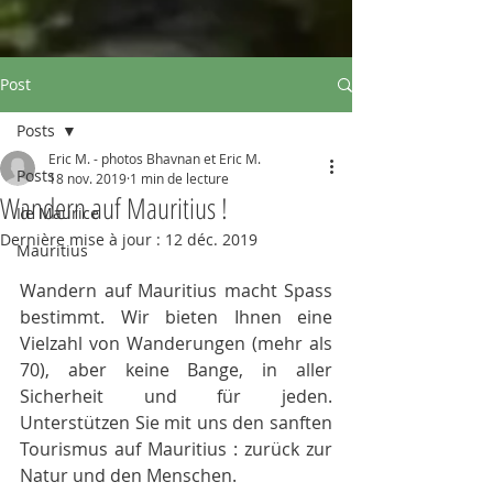
Post
Posts
Eric M. - photos Bhavnan et Eric M.
Posts
18 nov. 2019
1 min de lecture
Wandern auf Mauritius !
Ile Maurice
Dernière mise à jour :
12 déc. 2019
Mauritius
Wandern auf Mauritius macht Spass 
bestimmt. Wir bieten Ihnen eine 
Vielzahl von Wanderungen (mehr als 
70), aber keine Bange, in aller 
Sicherheit und für jeden. 
Unterstützen Sie mit uns den sanften 
Tourismus auf Mauritius : zurück zur 
Natur und den Menschen.