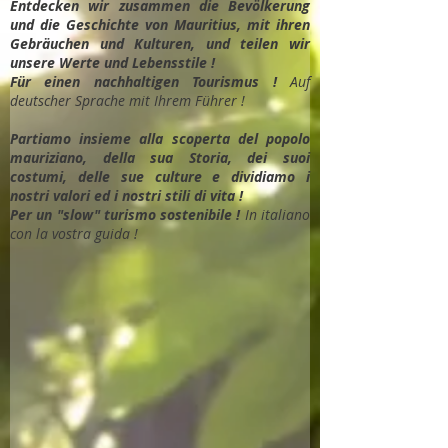
Entdec
ken wir zusammen die Bevölkerung
und die Geschichte von Mauritius, mit ihren
Gebräuchen und Kulturen, und teilen wir
unsere Werte und Lebensstile !
Für einen nachhaltigen Tourismus !
Auf
deutscher Sprache mit Ihrem Führer !
Partiamo insieme alla scoperta del popolo
mauriziano, della sua Storia, dei suoi
costumi, delle sue culture e dividiamo i
nostri valori ed i nostri stili di vita !
Per un "slow" turismo sostenibile !
In italiano
con la vostra guida !