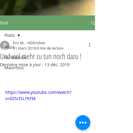
Post
Posts
Eric M. - HDDrohne
Posts
11 mars 2019
0 min de lecture
Und viel mehr zu tun noch dazu !
Ile Maurice
Dernière mise à jour :
13 déc. 2019
Mauritius
https://www.youtube.com/watch?
v=0ZScfzL7KFM