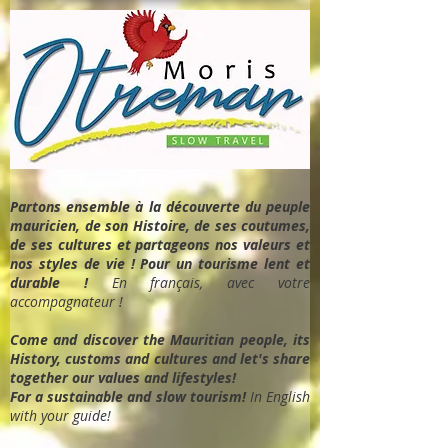
Partons ensemble à la découverte du peuple
mauricien, de son Histoire, de ses coutumes,
de ses cultures et partageons nos valeurs et
nos styles de vie ! Pour un tourisme lent et
durable !
En français, avec votre
accompagnateur !
Come and discover the Mauritian people, its
History, customs and cultures and let's share
together our values and lifestyles!
For a sustainable and slow tourism!
In English
with your guide!