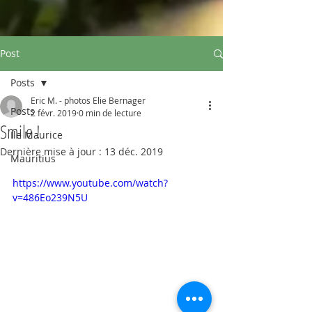
Post
Posts
Eric M. - photos Elie Bernager
Posts
2 févr. 2019
0 min de lecture
Smile !
Ile Maurice
Dernière mise à jour :
13 déc. 2019
Mauritius
https://www.youtube.com/watch?
v=486Eo239N5U