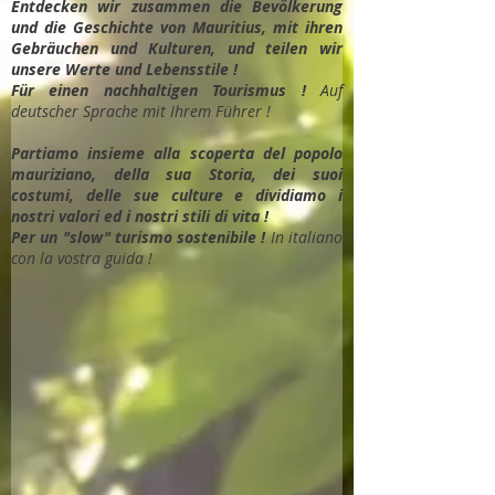
Entdec
ken wir zusammen die Bevölkerung
und die Geschichte von Mauritius, mit ihren
Gebräuchen und Kulturen, und teilen wir
unsere Werte und Lebensstile !
Für einen nachhaltigen Tourismus !
Auf
deutscher Sprache mit Ihrem Führer !
Partiamo insieme alla scoperta del popolo
mauriziano, della sua Storia, dei suoi
costumi, delle sue culture e dividiamo i
nostri valori ed i nostri stili di vita !
Per un "slow" turismo sostenibile !
In italiano
con la vostra guida !