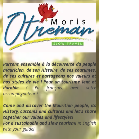
Partons ensemble à la découverte du peuple
mauricien, de son Histoire, de ses coutumes,
de ses cultures et partageons nos valeurs et
nos styles de vie ! Pour un tourisme lent et
durable !
En français, avec votre
accompagnateur !
Come and discover the Mauritian people, its
History, customs and cultures and let's share
together our values and lifestyles!
For a sustainable and slow tourism!
In English
with your guide!