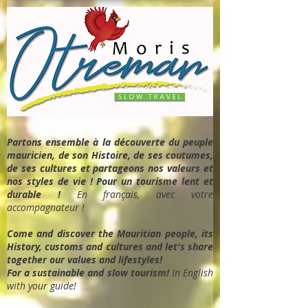
Partons ensemble à la découverte du peuple
mauricien, de son Histoire, de ses coutumes,
de ses cultures et partageons nos valeurs et
nos styles de vie ! Pour un tourisme lent et
durable !
En français, avec votre
accompagnateur !
Come and discover the Mauritian people, its
History, customs and cultures and let's share
together our values and lifestyles!
For a sustainable and slow tourism!
In English
with your guide!