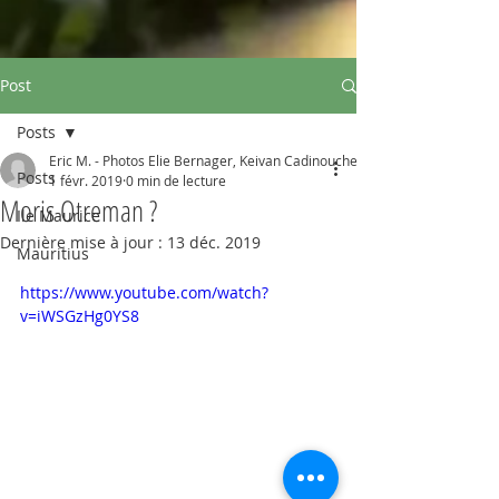
Post
Posts
Eric M. - Photos Elie Bernager, Keivan Cadinouche
Posts
1 févr. 2019
0 min de lecture
Moris Otreman ?
Ile Maurice
Dernière mise à jour :
13 déc. 2019
Mauritius
https://www.youtube.com/watch?
v=iWSGzHg0YS8