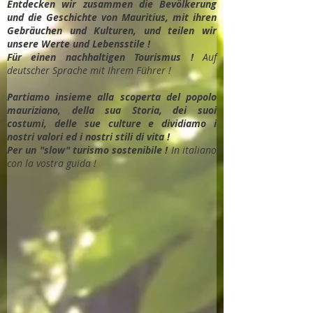
Entdec
ken wir zusammen die Bevölkerung
und die Geschichte von Mauritius, mit ihren
Gebräuchen und Kulturen, und teilen wir
unsere Werte und Lebensstile !
Für einen nachhaltigen Tourismus !
Auf
deutscher Sprache mit Ihrem Führer !
Partiamo insieme alla scoperta del popolo
mauriziano, della sua Storia, dei suoi
costumi, delle sue culture e dividiamo i
nostri valori ed i nostri stili di vita !
Per un "slow" turismo sostenibile !
In italiano
con la vostra guida !