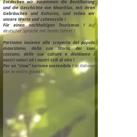
Entdec
ken wir zusammen die Bevölkerung
und die Geschichte von Mauritius, mit ihren
Gebräuchen und Kulturen, und teilen wir
unsere Werte und Lebensstile !
Für einen nachhaltigen Tourismus !
Auf
deutscher Sprache mit Ihrem Führer !
Partiamo insieme alla scoperta del popolo
mauriziano, della sua Storia, dei suoi
costumi, delle sue culture e dividiamo i
nostri valori ed i nostri stili di vita !
Per un "slow" turismo sostenibile !
In italiano
con la vostra guida !