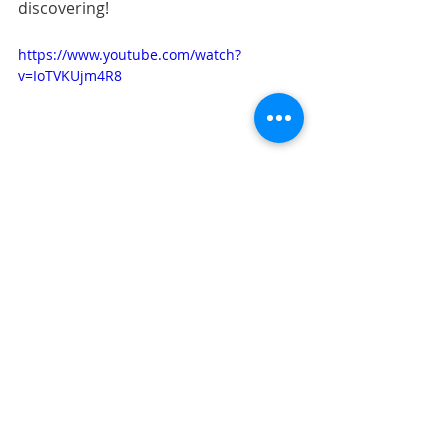
discovering!
https://www.youtube.com/watch?
v=IoTVKUjm4R8
Ile Maurice
Mauritius
Posts récents
Voir tout