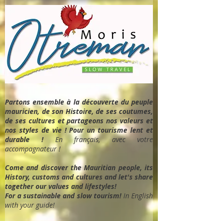
Partons ensemble à la découverte du peuple
mauricien, de son Histoire, de ses coutumes,
de ses cultures et partageons nos valeurs et
nos styles de vie ! Pour un tourisme lent et
durable !
En français, avec votre
accompagnateur !
Come and discover the Mauritian people, its
History, customs and cultures and let's share
together our values and lifestyles!
For a sustainable and slow tourism!
In English
with your guide!