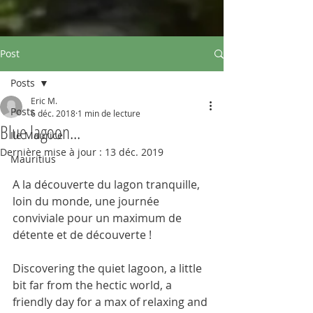
Post
Posts
Eric M.
Posts
6 déc. 2018
1 min de lecture
Blue lagoon...
Ile Maurice
Dernière mise à jour :
13 déc. 2019
Mauritius
A la découverte du lagon tranquille, 
loin du monde, une journée 
conviviale pour un maximum de 
détente et de découverte !
Discovering the quiet lagoon, a little 
bit far from the hectic world, a 
friendly day for a max of relaxing and 