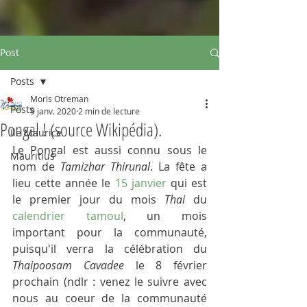
Post
Posts
Moris Otreman
Posts
9 janv. 2020
2 min de lecture
Pongal ! (source Wikipédia).
Ile Maurice
Le Pongal est aussi connu sous le 
Mauritius
nom de 
Tamizhar Thirunal
. La fête a 
lieu cette année le 
15 janvier
 qui est 
le premier jour du mois 
Thai
 du 
calendrier tamoul
, un mois 
important pour la communauté, 
puisqu'il verra la célébration du 
Thaipoosam Cavadee 
le 8 février 
prochain (ndlr : venez le suivre avec 
nous au coeur de la communauté 