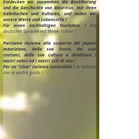
Entdec
ken wir zusammen die Bevölkerung
und die Geschichte von Mauritius, mit ihren
Gebräuchen und Kulturen, und teilen wir
unsere Werte und Lebensstile !
Für einen nachhaltigen Tourismus !
Auf
deutscher Sprache mit Ihrem Führer !
Partiamo insieme alla scoperta del popolo
mauriziano, della sua Storia, dei suoi
costumi, delle sue culture e dividiamo i
nostri valori ed i nostri stili di vita !
Per un "slow" turismo sostenibile !
In italiano
con la vostra guida !