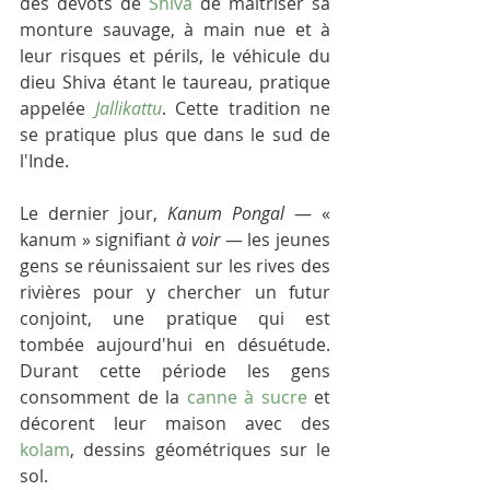
des dévots de 
Shiva
 de maîtriser sa 
monture sauvage, à main nue et à 
leur risques et périls, le véhicule du 
dieu Shiva étant le taureau, pratique 
appelée 
Jallikattu
. Cette tradition ne 
se pratique plus que dans le sud de 
l'Inde.
Le dernier jour, 
Kanum Pongal
 — « 
kanum » signifiant 
à voir
 — les jeunes 
gens se réunissaient sur les rives des 
rivières pour y chercher un futur 
conjoint, une pratique qui est 
tombée aujourd'hui en désuétude. 
Durant cette période les gens 
consomment de la 
canne à sucre
 et 
décorent leur maison avec des 
kolam
, dessins géométriques sur le 
sol. 