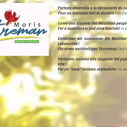
Partons ensemble à la découverte du peu
Pour un tourisme lent et durable !
En fra
Come and discover the Mauritian people, 
For a sustainable and slow tourism!
In 
Entdec
ken wir zusammen die Bevölkeru
Lebensstile !
Für einen nachhaltigen Tourismus !
Auf 
Partiamo insieme alla scoperta del popol
vita !
Per un "slow" turismo sostenibile !
In ita