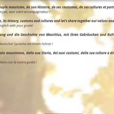
ple mauricien, de son Histoire, de ses coutumes, de ses cultures et parta
nçais, avec votre accompagnateur !
its History, customs and cultures and let's share together our values and 
English with your guide!
ng und die Geschichte von Mauritius, mit ihren Gebräuchen und Kult
deutscher Sprache mit Ihrem Führer !
o mauriziano, della sua Storia, dei suoi costumi, delle sue culture e divid
liano con la vostra guida !