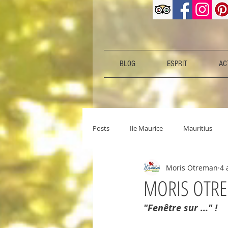
BLOG
ESPRIT
ACT
Posts
Ile Maurice
Mauritius
Moris Otreman
4 
MORIS OTR
"Fenêtre sur ..." !