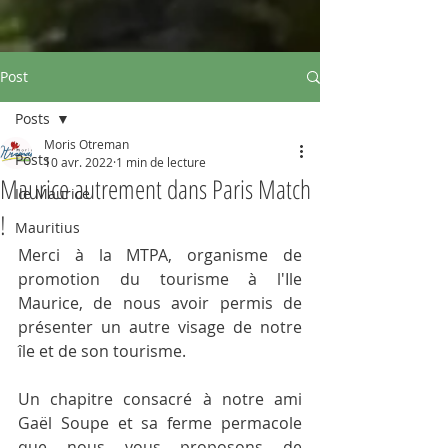
Post
Posts
Moris Otreman
Posts
10 avr. 2022
1 min de lecture
Maurice autrement dans Paris Match
Ile Maurice
!
Mauritius
Merci à la MTPA, organisme de 
promotion du tourisme à l'Ile 
Maurice, de nous avoir permis de 
présenter un autre visage de notre 
île et de son tourisme.
Un chapitre consacré à notre ami 
Gaël Soupe et sa ferme permacole 
que nous vous proposons de 