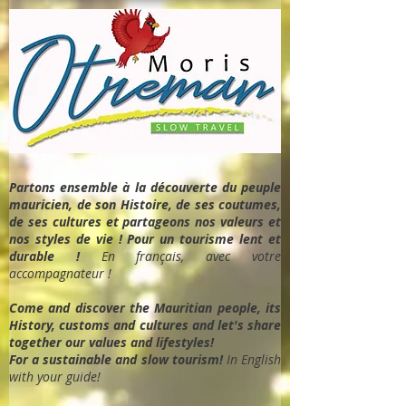
Partons ensemble à la découverte du peuple
mauricien, de son Histoire, de ses coutumes,
de ses cultures et partageons nos valeurs et
nos styles de vie ! Pour un tourisme lent et
durable !
En français, avec votre
accompagnateur !
Come and discover the Mauritian people, its
History, customs and cultures and let's share
together our values and lifestyles!
For a sustainable and slow tourism!
In English
with your guide!