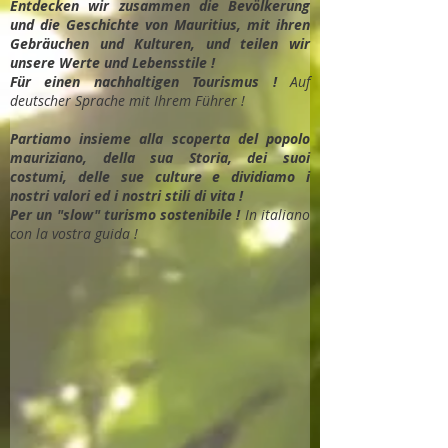
Entdec
ken wir zusammen die Bevölkerung
und die Geschichte von Mauritius, mit ihren
Gebräuchen und Kulturen, und teilen wir
unsere Werte und Lebensstile !
Für einen nachhaltigen Tourismus !
Auf
deutscher Sprache mit Ihrem Führer !
Partiamo insieme alla scoperta del popolo
mauriziano, della sua Storia, dei suoi
costumi, delle sue culture e dividiamo i
nostri valori ed i nostri stili di vita !
Per un "slow" turismo sostenibile !
In italiano
con la vostra guida !