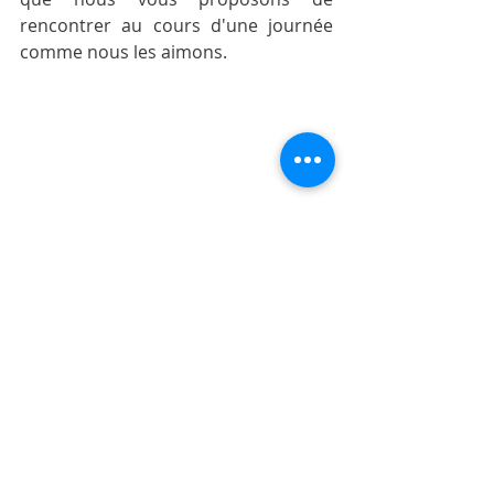
rencontrer au cours d'une journée 
comme nous les aimons.
Gaël reçoit les journalistes - Photo Eric 
Maquenhen - Moris Otreman
L’île Maurice autrement 
(parismatch.com)