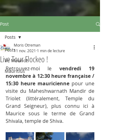
Post
Posts
Moris Otreman
Posts
11 nov. 2021
1 min de lecture
Live Tour Flockeo !
Ile Maurice
Retrouvez-moi le 
vendredi 19 
Mauritius
novembre à 12:30 heure française / 
15:30 heure mauricienne
 pour une 
visite du Maheshwarnath Mandir de 
Triolet (littéralement, Temple du 
Grand Seigneur), plus connu ici à 
Maurice sous le terme de Grand 
Shivala, temple de Shiva.