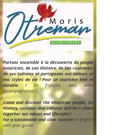
Partons ensemble à la découverte du peuple
mauricien, de son Histoire, de ses coutumes,
de ses cultures et partageons nos valeurs et
nos styles de vie ! Pour un tourisme lent et
durable !
En français, avec votre
accompagnateur !
Come and discover the Mauritian people, its
History, customs and cultures and let's share
together our values and lifestyles!
For a sustainable and slow tourism!
In English
with your guide!