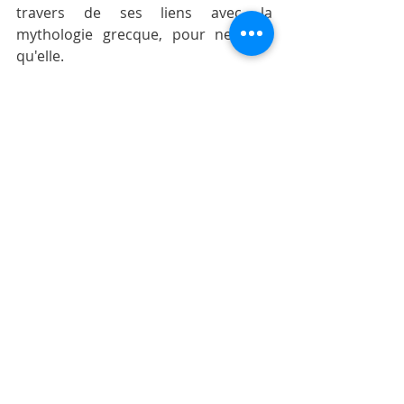
travers de ses liens avec la 
mythologie grecque, pour ne citer 
qu'elle.
Moris Otreman vous permet de 
découvrir l'Ile Maurice ... autrement, 
car voyager, c'est rencontrer et 
partager ! 