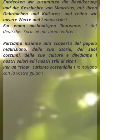
Entdec
ken wir zusammen die Bevölkerung
und die Geschichte von Mauritius, mit ihren
Gebräuchen und Kulturen, und teilen wir
unsere Werte und Lebensstile !
Für einen nachhaltigen Tourismus !
Auf
deutscher Sprache mit Ihrem Führer !
Partiamo insieme alla scoperta del popolo
mauriziano, della sua Storia, dei suoi
costumi, delle sue culture e dividiamo i
nostri valori ed i nostri stili di vita !
Per un "slow" turismo sostenibile !
In italiano
con la vostra guida !