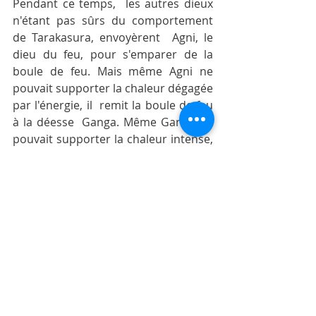
Pendant ce temps,  les autres dieux 
n'étant pas sûrs du comportement 
de Tarakasura, envoyèrent  Agni, le 
dieu du feu, pour s'emparer de la 
boule de feu. Mais même Agni ne  
pouvait supporter la chaleur dégagée 
par l'énergie, il  remit la boule de feu 
à la déesse  Ganga. Même Ganga ne 
pouvait supporter la chaleur intense, 
elle déposa la boule  de feu dans le 
lac Saravana. Puis, la déesse Parvati   
prit la forme de cette étendue d'eau, 
car elle seule pouvait supporter 
l'énergie.  Enfin, la boule de feu prit la 
forme d'un bébé à six visages, c’est 
pour cela  que Kartikeya est 
également connu sous le nom de 
Sanmukha, le dieu à six  visages.