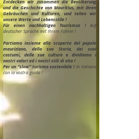
Entdec
ken wir zusammen die Bevölkerung
und die Geschichte von Mauritius, mit ihren
Gebräuchen und Kulturen, und teilen wir
unsere Werte und Lebensstile !
Für einen nachhaltigen Tourismus !
Auf
deutscher Sprache mit Ihrem Führer !
Partiamo insieme alla scoperta del popolo
mauriziano, della sua Storia, dei suoi
costumi, delle sue culture e dividiamo i
nostri valori ed i nostri stili di vita !
Per un "slow" turismo sostenibile !
In italiano
con la vostra guida !