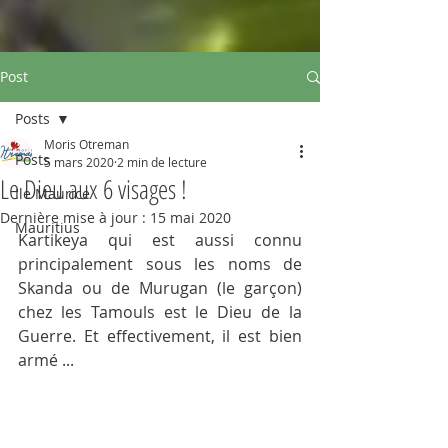
Post
Posts
Moris Otreman
Posts
5 mars 2020
2 min de lecture
Le Dieu aux 6 visages !
Ile Maurice
Dernière mise à jour :
15 mai 2020
Mauritius
Kartikeya qui est aussi connu 
principalement sous les noms de 
Skanda ou de Murugan (le garçon) 
chez les Tamouls est le Dieu de la 
Guerre. Et effectivement, il est bien 
armé ...