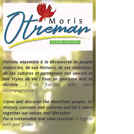
Partons ensemble à la découverte du peuple
mauricien, de son Histoire, de ses coutumes,
de ses cultures et partageons nos valeurs et
nos styles de vie ! Pour un tourisme lent et
durable !
En français, avec votre
accompagnateur !
Come and discover the Mauritian people, its
History, customs and cultures and let's share
together our values and lifestyles!
For a sustainable and slow tourism!
In English
with your guide!