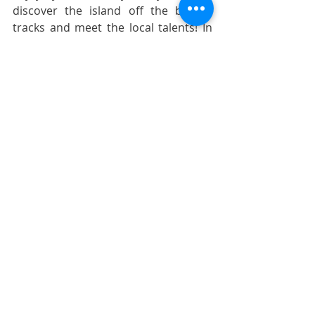
discover the island off the beaten 
tracks and meet the local talents! In 
this new world, it's high time to enjoy 
the slow travel and to act for a more 
sustainable world.
Posts récents
Voir tout