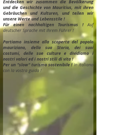
Entdec
ken wir zusammen die Bevölkerung
und die Geschichte von Mauritius, mit ihren
Gebräuchen und Kulturen, und teilen wir
unsere Werte und Lebensstile !
Für einen nachhaltigen Tourismus !
Auf
deutscher Sprache mit Ihrem Führer !
Partiamo insieme alla scoperta del popolo
mauriziano, della sua Storia, dei suoi
costumi, delle sue culture e dividiamo i
nostri valori ed i nostri stili di vita !
Per un "slow" turismo sostenibile !
In italiano
con la vostra guida !