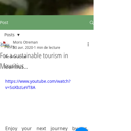
Post
Posts
Moris Otreman
Posts
30 avr. 2020
1 min de lecture
For a sustainable tourism in
Ile Maurice
Mauritius...
Mauritius
https://www.youtube.com/watch?
v=SoXbzLeVT8A
Enjoy your next journey by us, 