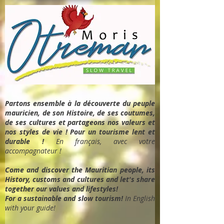
Partons ensemble à la découverte du peuple
mauricien, de son Histoire, de ses coutumes,
de ses cultures et partageons nos valeurs et
nos styles de vie ! Pour un tourisme lent et
durable !
En français, avec votre
accompagnateur !
Come and discover the Mauritian people, its
History, customs and cultures and let's share
together our values and lifestyles!
For a sustainable and slow tourism!
In English
with your guide!