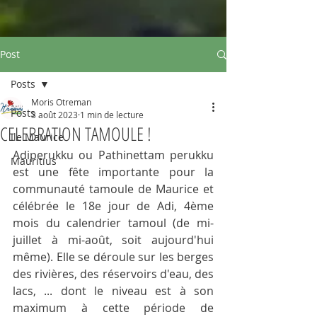
Post
Posts
Moris Otreman
Posts
3 août 2023
1 min de lecture
CELEBRATION TAMOULE !
Ile Maurice
Adiperukku ou Pathinettam perukku 
Mauritius
est une fête importante pour la 
communauté tamoule de Maurice et 
célébrée le 18e jour de Adi, 4ème 
mois du calendrier tamoul (de mi-
juillet à mi-août, soit aujourd'hui 
même). Elle se déroule sur les berges 
des rivières, des réservoirs d'eau, des 
lacs, ... dont le niveau est à son 
maximum à cette période de 