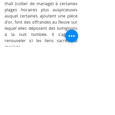
thali (collier de mariage) à certaines 
plages horaires plus auspicieuses 
auquel certaines ajoutent une pièce 
d'or, font des offrandes au fleuve sur 
lequel elles déposent des lumignons 
à la nuit tombée. Il s'agit de 
renouveler ici les liens sacrés du 
mariage. 
Les jeunes femmes en quête d'un 
mari témoignent d'une ferveur 
particulière, leurs prières en cette 
occasion étant censées les combler 
d'un bon mari.
Venez en apprendre plus sur notre 
Route de la Spiritualité !
Bonne fête à la communauté 