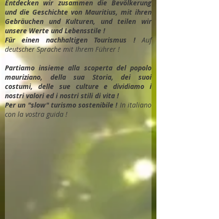
Entdec
ken wir zusammen die Bevölkerung
und die Geschichte von Mauritius, mit ihren
Gebräuchen und Kulturen, und teilen wir
unsere Werte und Lebensstile !
Für einen nachhaltigen Tourismus !
Auf
deutscher Sprache mit Ihrem Führer !
Partiamo insieme alla scoperta del popolo
mauriziano, della sua Storia, dei suoi
costumi, delle sue culture e dividiamo i
nostri valori ed i nostri stili di vita !
Per un "slow" turismo sostenibile !
In italiano
con la vostra guida !