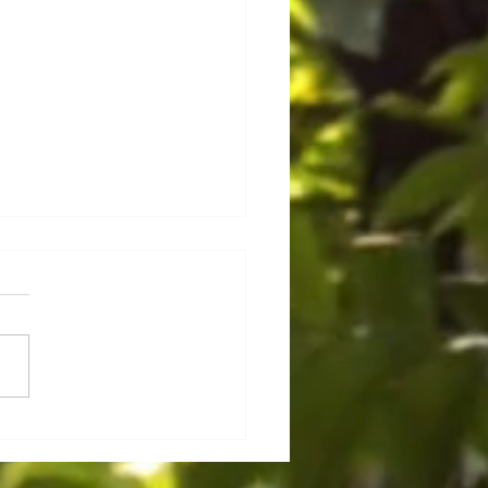
mman, la Déesse Amma !