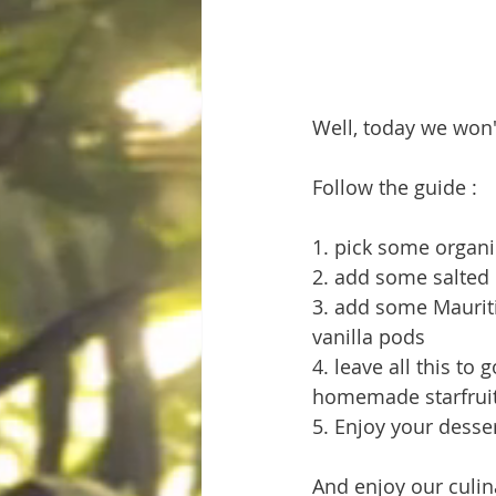
Well, today we won'
Follow the guide :
1. pick some organi
2. add some salted 
3. add some Mauriti
vanilla pods
4. leave all this t
homemade starfrui
5. Enjoy your desser
And enjoy our culi