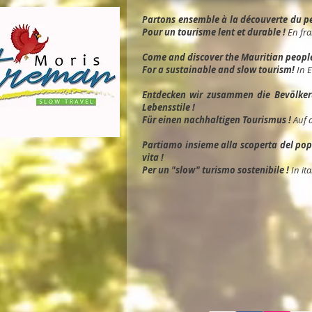
Partons ensemble à la découverte du peu
Pour un tourisme lent et durable !
En fra
Come and discover the Mauritian people, 
For a sustainable and slow tourism!
In 
Entdec
ken wir zusammen die Bevölkeru
Lebensstile !
Für einen nachhaltigen Tourismus !
Auf 
Partiamo insieme alla scoperta del popol
vita !
Per un "slow" turismo sostenibile !
In ita