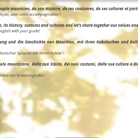
ple mauricien, de son Histoire, de ses coutumes, de ses cultures et parta
nçais, avec votre accompagnateur !
its History, customs and cultures and let's share together our values and 
English with your guide!
ng und die Geschichte von Mauritius, mit ihren Gebräuchen und Kult
deutscher Sprache mit Ihrem Führer !
o mauriziano, della sua Storia, dei suoi costumi, delle sue culture e divid
liano con la vostra guida !