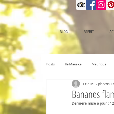
BLOG
ESPRIT
ACT
Posts
Ile Maurice
Mauritius
Eric M. - photos E
Bananes flam
Dernière mise à jour :
12