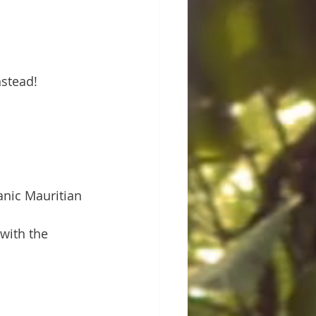
nstead!
anic Mauritian 
with the 