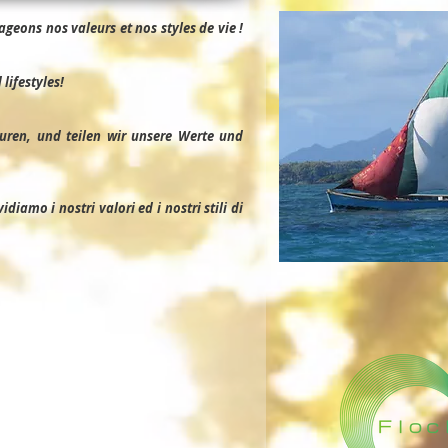
geons nos valeurs et nos styles de vie !
lifestyles!
uren, und teilen wir unsere Werte und
iamo i nostri valori ed i nostri stili di