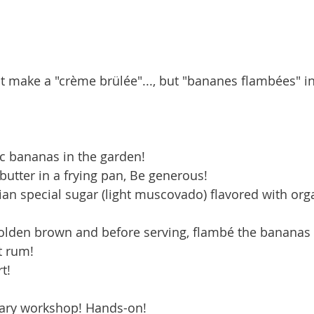
t make a "crème brülée"..., but "bananes flambées" i
c bananas in the garden!
butter in a frying pan, Be generous!
an special sugar (light muscovado) flavored with org
o golden brown and before serving, flambé the bananas 
t rum!
t!
nary workshop! Hands-on!