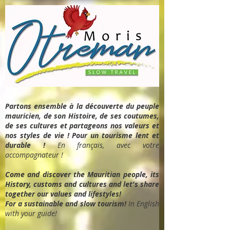
Partons ensemble à la découverte du peuple
mauricien, de son Histoire, de ses coutumes,
de ses cultures et partageons nos valeurs et
nos styles de vie ! Pour un tourisme lent et
durable !
En français, avec votre
accompagnateur !
Come and discover the Mauritian people, its
History, customs and cultures and let's share
together our values and lifestyles!
For a sustainable and slow tourism!
In English
with your guide!