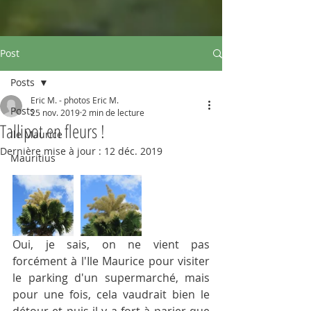
Post
Posts
Eric M. - photos Eric M.
Posts
25 nov. 2019
2 min de lecture
Tallipot en fleurs !
Ile Maurice
Dernière mise à jour :
12 déc. 2019
Mauritius
Oui, je sais, on ne vient pas 
forcément à l'Ile Maurice pour visiter 
le parking d'un supermarché, mais 
pour une fois, cela vaudrait bien le 