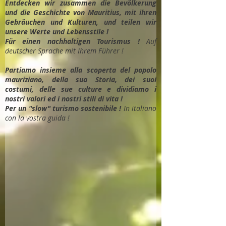
Entdec
ken wir zusammen die Bevölkerung
und die Geschichte von Mauritius, mit ihren
Gebräuchen und Kulturen, und teilen wir
unsere Werte und Lebensstile !
Für einen nachhaltigen Tourismus !
Auf
deutscher Sprache mit Ihrem Führer !
Partiamo insieme alla scoperta del popolo
mauriziano, della sua Storia, dei suoi
costumi, delle sue culture e dividiamo i
nostri valori ed i nostri stili di vita !
Per un "slow" turismo sostenibile !
In italiano
con la vostra guida !