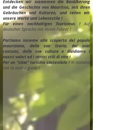
Entdec
ken wir zusammen die Bevölkerung
und die Geschichte von Mauritius, mit ihren
Gebräuchen und Kulturen, und teilen wir
unsere Werte und Lebensstile !
Für einen nachhaltigen Tourismus !
Auf
deutscher Sprache mit Ihrem Führer !
Partiamo insieme alla scoperta del popolo
mauriziano, della sua Storia, dei suoi
costumi, delle sue culture e dividiamo i
nostri valori ed i nostri stili di vita !
Per un "slow" turismo sostenibile !
In italiano
con la vostra guida !