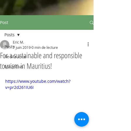
Post
Posts
Eric M.
Posts
7 juin 2019
0 min de lecture
For a sustainable and responsible
Ile Maurice
tourism in Mauritius!
Mauritius
https://www.youtube.com/watch?
v=pr2d261IU6I