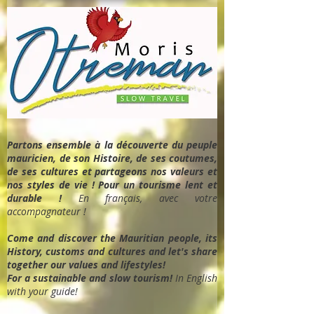
Partons ensemble à la découverte du peuple
mauricien, de son Histoire, de ses coutumes,
de ses cultures et partageons nos valeurs et
nos styles de vie ! Pour un tourisme lent et
durable !
En français, avec votre
accompagnateur !
Come and discover the Mauritian people, its
History, customs and cultures and let's share
together our values and lifestyles!
For a sustainable and slow tourism!
In English
with your guide!