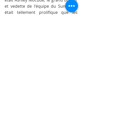
était Ashley Mocudé, le grand buteur 
et vedette de l'équipe du Sunrise. Il 
était tellement prolifique que les 
gens l’appelaient Monsieur But.
Pendant les week-ends et les 
vacances, mon frère et moi allions 
aider mon père au bazar pour avoir 
de l'argent de poche pour acheter 
nos affaires et aussi pour pouvoir 
payer nos billets pour aller voir des 
matches au Stade George V. Un jour, 
pendant que nous étions en train de 
travailler avec notre papa, nous 
avons eu la surprise de voir Ashley 
Mocudé venir faire ses courses. De 
nombreuses personnes l’ont 
reconnu et sont allées lui serrer la 
main. Il a continué son chemin, 