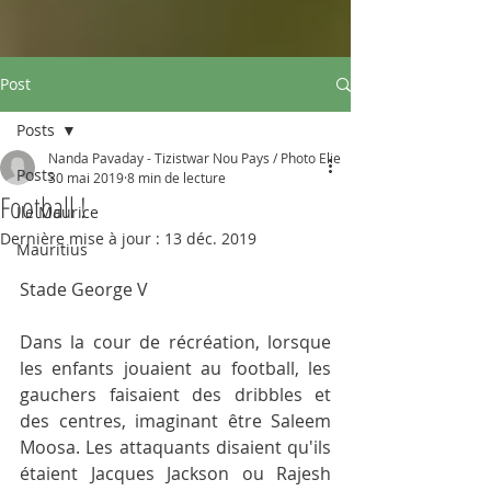
Post
Posts
Nanda Pavaday - Tizistwar Nou Pays / Photo Elie
Posts
30 mai 2019
8 min de lecture
Football !
Ile Maurice
Dernière mise à jour :
13 déc. 2019
Mauritius
Stade George V
Dans la cour de récréation, lorsque 
les enfants jouaient au football, les 
gauchers faisaient des dribbles et 
des centres, imaginant être Saleem 
Moosa. Les attaquants disaient qu'ils 
étaient Jacques Jackson ou Rajesh 