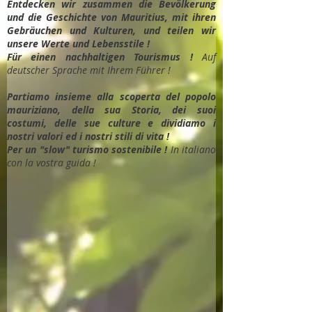
Entdec
ken wir zusammen die Bevölkerung
und die Geschichte von Mauritius, mit ihren
Gebräuchen und Kulturen, und teilen wir
unsere Werte und Lebensstile !
Für einen nachhaltigen Tourismus !
Auf
deutscher Sprache mit Ihrem Führer !
Partiamo insieme alla scoperta del popolo
mauriziano, della sua Storia, dei suoi
costumi, delle sue culture e dividiamo i
nostri valori ed i nostri stili di vita !
Per un "slow" turismo sostenibile !
In italiano
con la vostra guida !