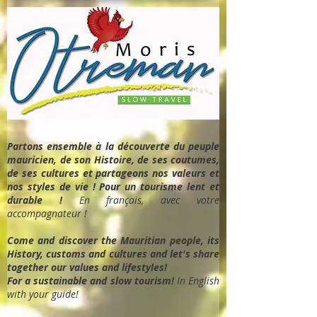
Partons ensemble à la découverte du peuple
mauricien, de son Histoire, de ses coutumes,
de ses cultures et partageons nos valeurs et
nos styles de vie ! Pour un tourisme lent et
durable !
En français, avec votre
accompagnateur !
Come and discover the Mauritian people, its
History, customs and cultures and let's share
together our values and lifestyles!
For a sustainable and slow tourism!
In English
with your guide!