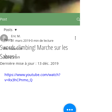
Post
Posts
Eric M.
Posts
31 mars 2019
0 min de lecture
Swords climbing! Marche sur les
Ile Maurice
Sabres !
Mauritius
Dernière mise à jour :
13 déc. 2019
https://www.youtube.com/watch?
v=Rx3hCPnmo_Q