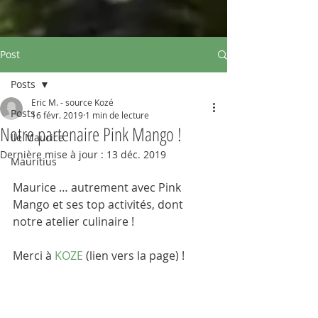
Post
Posts
Eric M. - source Kozé
Posts
16 févr. 2019
1 min de lecture
Notre partenaire Pink Mango !
Ile Maurice
Dernière mise à jour :
13 déc. 2019
Mauritius
Maurice … autrement avec Pink 
Mango et ses top activités, dont 
notre atelier culinaire !
Merci à 
KOZE
 (lien vers la page) !