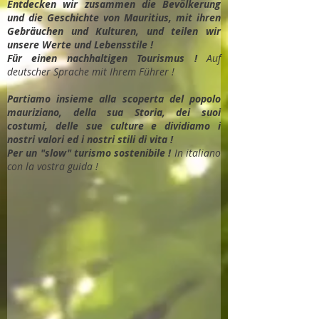
Entdec
ken wir zusammen die Bevölkerung
und die Geschichte von Mauritius, mit ihren
Gebräuchen und Kulturen, und teilen wir
unsere Werte und Lebensstile !
Für einen nachhaltigen Tourismus !
Auf
deutscher Sprache mit Ihrem Führer !
Partiamo insieme alla scoperta del popolo
mauriziano, della sua Storia, dei suoi
costumi, delle sue culture e dividiamo i
nostri valori ed i nostri stili di vita !
Per un "slow" turismo sostenibile !
In italiano
con la vostra guida !