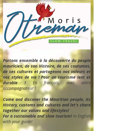
Partons ensemble à la découverte du peuple
mauricien, de son Histoire, de ses coutumes,
de ses cultures et partageons nos valeurs et
nos styles de vie ! Pour un tourisme lent et
durable !
En français, avec votre
accompagnateur !
Come and discover the Mauritian people, its
History, customs and cultures and let's share
together our values and lifestyles!
For a sustainable and slow tourism!
In English
with your guide!