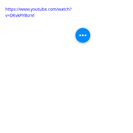
https://www.youtube.com/watch?
v=DKvkPYBsrVI
Ile Maurice
Posts récents
Voir tout