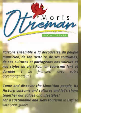
Partons ensemble à la découverte du peuple
mauricien, de son Histoire, de ses coutumes,
de ses cultures et partageons nos valeurs et
nos styles de vie ! Pour un tourisme lent et
durable !
En français, avec votre
accompagnateur !
Come and discover the Mauritian people, its
History, customs and cultures and let's share
together our values and lifestyles!
For a sustainable and slow tourism!
In English
with your guide!