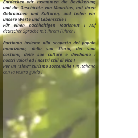
Entdec
ken wir zusammen die Bevölkerung
und die Geschichte von Mauritius, mit ihren
Gebräuchen und Kulturen, und teilen wir
unsere Werte und Lebensstile !
Für einen nachhaltigen Tourismus !
Auf
deutscher Sprache mit Ihrem Führer !
Partiamo insieme alla scoperta del popolo
mauriziano, della sua Storia, dei suoi
costumi, delle sue culture e dividiamo i
nostri valori ed i nostri stili di vita !
Per un "slow" turismo sostenibile !
In italiano
con la vostra guida !