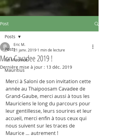
Post
Posts
Eric M.
Posts
21 janv. 2019
1 min de lecture
Mon Cavadee 2019 !
Ile Maurice
Dernière mise à jour :
13 déc. 2019
Mauritius
Merci à Saloni de son invitation cette 
année au Thaipoosam Cavadee de 
Grand-Gaube, merci aussi à tous les 
Mauriciens le long du parcours pour 
leur gentillesse, leurs sourires et leur 
accueil, merci enfin à tous ceux qui 
nous suivent sur les traces de 
Maurice … autrement !