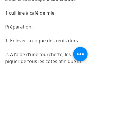
1 cuillère à café de miel
Préparation :
1. Enlever la coque des œufs durs
2. A l’aide d’une fourchette, les 
piquer de tous les côtés afin que la 
marinade pénètre plus facilement.
3. Mélanger dans un bol : la sauce 
soja, l’ail, le gingembre moulu, la 
cannelle moulue, l’huile, le miel et 
l’eau chaude.
4. Rajouter les œufs dans cette sauce 
et laisser reposer au frigo pendant 