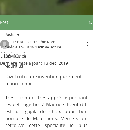
Post
Posts
Eric M. - source Côte Nord
Posts
18 janv. 2019
1 min de lecture
Dizef roti ?
Ile Maurice
Dernière mise à jour :
13 déc. 2019
Mauritius
Dizef rôti : une invention purement 
mauricienne
Très connu et très apprécié pendant 
les get together à Maurice, l’oeuf rôti 
est un gajak de choix pour bon 
nombre de Mauriciens. Même si on 
retrouve cette spécialité le plus 