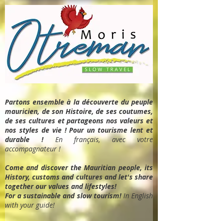
Partons ensemble à la découverte du peuple
mauricien, de son Histoire, de ses coutumes,
de ses cultures et partageons nos valeurs et
nos styles de vie ! Pour un tourisme lent et
durable !
En français, avec votre
accompagnateur !
Come and discover the Mauritian people, its
History, customs and cultures and let's share
together our values and lifestyles!
For a sustainable and slow tourism!
In English
with your guide!