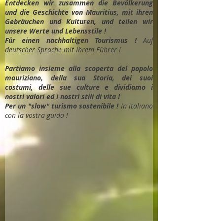
Entdec
ken wir zusammen die Bevölkerung
und die Geschichte von Mauritius, mit ihren
Gebräuchen und Kulturen, und teilen wir
unsere Werte und Lebensstile !
Für einen nachhaltigen Tourismus !
Auf
deutscher Sprache mit Ihrem Führer !
Partiamo insieme alla scoperta del popolo
mauriziano, della sua Storia, dei suoi
costumi, delle sue culture e dividiamo i
nostri valori ed i nostri stili di vita !
Per un "slow" turismo sostenibile !
In italiano
con la vostra guida !