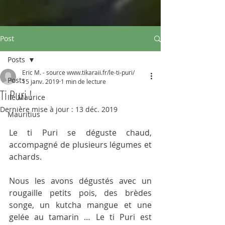
Post
Posts
Eric M. - source www.tikaraii.fr/le-ti-puri/
Posts
15 janv. 2019
1 min de lecture
Ti Puri !
Ile Maurice
Dernière mise à jour :
13 déc. 2019
Mauritius
Le ti Puri se déguste chaud, 
accompagné de plusieurs légumes et 
achards.
Nous les avons dégustés avec un 
rougaille petits pois, des brèdes 
songe, un kutcha mangue et une 
gelée au tamarin … Le ti Puri est 