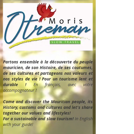
Partons ensemble à la découverte du peuple
mauricien, de son Histoire, de ses coutumes,
de ses cultures et partageons nos valeurs et
nos styles de vie ! Pour un tourisme lent et
durable !
En français, avec votre
accompagnateur !
Come and discover the Mauritian people, its
History, customs and cultures and let's share
together our values and lifestyles!
For a sustainable and slow tourism!
In English
with your guide!