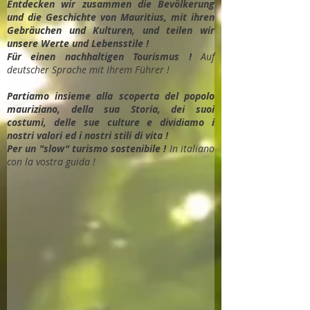
Entdec
ken wir zusammen die Bevölkerung
und die Geschichte von Mauritius, mit ihren
Gebräuchen und Kulturen, und teilen wir
unsere Werte und Lebensstile !
Für einen nachhaltigen Tourismus !
Auf
deutscher Sprache mit Ihrem Führer !
Partiamo insieme alla scoperta del popolo
mauriziano, della sua Storia, dei suoi
costumi, delle sue culture e dividiamo i
nostri valori ed i nostri stili di vita !
Per un "slow" turismo sostenibile !
In italiano
con la vostra guida !