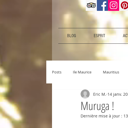
BLOG
ESPRIT
ACT
Posts
Ile Maurice
Mauritius
Eric M.
14 janv. 2
Muruga !
Dernière mise à jour :
13