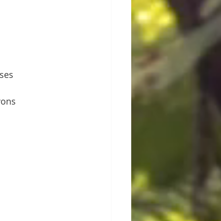
oses
vons