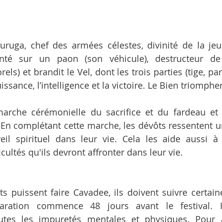
ruga, chef des armées célestes, divinité de la jeu
nté sur un paon (son véhicule), destructeur de 
ls) et brandit le Vel, dont les trois parties (tige, part
uissance, l’intelligence et la victoire. Le Bien triomph
arche cérémonielle du sacrifice et du fardeau et 
En complétant cette marche, les dévôts ressentent u
veil spirituel dans leur vie. Cela les aide aussi à
icultés qu'ils devront affronter dans leur vie.
s puissent faire Cavadee, ils doivent suivre certaines
aration commence 48 jours avant le festival. I
utes les impuretés mentales et physiques. Pour at