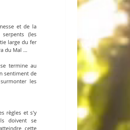
nesse et de la 
serpents (les 
ie large du fer 
era du Mal …
se termine au 
n sentiment de 
 surmonter les 
 règles et s'y 
ls doivent se 
teindre cette 