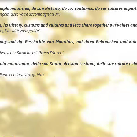
ple mauricien, de son Histoire, de ses coutumes, de ses cultures et parta
nçais, avec votre accompagnateur !
its History, customs and cultures and let's share together our values and 
English with your guide!
ng und die Geschichte von Mauritius, mit ihren Gebräuchen und Kult
deutscher Sprache mit Ihrem Führer !
o mauriziano, della sua Storia, dei suoi costumi, delle sue culture e divid
liano con la vostra guida !