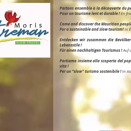
Partons ensemble à la découverte du peu
Pour un tourisme lent et durable !
En fra
Come and discover the Mauritian people, 
For a sustainable and slow tourism!
In 
Entdec
ken wir zusammen die Bevölkeru
Lebensstile !
Für einen nachhaltigen Tourismus !
Auf 
Partiamo insieme alla scoperta del popol
vita !
Per un "slow" turismo sostenibile !
In ita