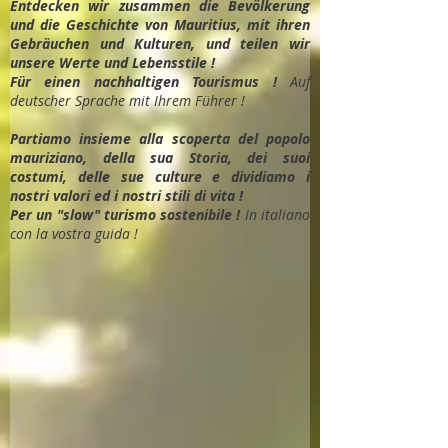
Entdec
ken wir zusammen die Bevölkerung
und die Geschichte von Mauritius, mit ihren
Gebräuchen und Kulturen, und teilen wir
unsere Werte und Lebensstile !
Für einen nachhaltigen Tourismus !
Auf
deutscher Sprache mit Ihrem Führer !
Partiamo insieme alla scoperta del popolo
mauriziano, della sua Storia, dei suoi
costumi, delle sue culture e dividiamo i
nostri valori ed i nostri stili di vita !
Per un "slow" turismo sostenibile !
In italiano
con la vostra guida !