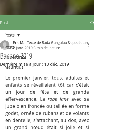
Post
Posts
Eric M. - Texte de Rada Gungaloo &quot;Letan
Posts
2 janv. 2019
3 min de lecture
Banane 2019!
Ile Maurice
Dernière mise à jour :
13 déc. 2019
Mauritius
Le premier janvier, tous, adultes et 
enfants se réveillaient tôt car c'était 
un jour de fête et de grande 
effervescence. La 
robe lane
 avec sa 
jupe bien froncée ou taillée en forme 
godet, ornée de rubans et de volants 
en dentelle, s'attachant, au dos, avec 
un grand nœud était si jolie et si 