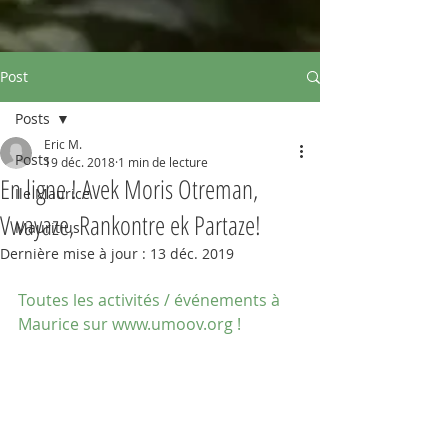
Post
Posts
Eric M.
Posts
19 déc. 2018
1 min de lecture
En ligne ! Avek Moris Otreman,
Ile Maurice
Vwayaze, Rankontre ek Partaze!
Mauritius
Dernière mise à jour :
13 déc. 2019
Toutes les activités / événements à 
Maurice sur www.umoov.org !