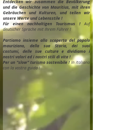
Entdec
ken wir zusammen die Bevölkerung
und die Geschichte von Mauritius, mit ihren
Gebräuchen und Kulturen, und teilen wir
unsere Werte und Lebensstile !
Für einen nachhaltigen Tourismus !
Auf
deutscher Sprache mit Ihrem Führer !
Partiamo insieme alla scoperta del popolo
mauriziano, della sua Storia, dei suoi
costumi, delle sue culture e dividiamo i
nostri valori ed i nostri stili di vita !
Per un "slow" turismo sostenibile !
In italiano
con la vostra guida !