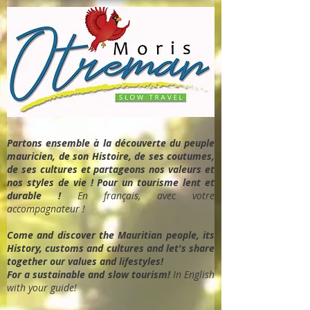
Partons ensemble à la découverte du peuple
mauricien, de son Histoire, de ses coutumes,
de ses cultures et partageons nos valeurs et
nos styles de vie ! Pour un tourisme lent et
durable !
En français, avec votre
accompagnateur !
Come and discover the Mauritian people, its
History, customs and cultures and let's share
together our values and lifestyles!
For a sustainable and slow tourism!
In English
with your guide!