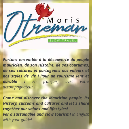
Partons ensemble à la découverte du peuple
mauricien, de son Histoire, de ses coutumes,
de ses cultures et partageons nos valeurs et
nos styles de vie ! Pour un tourisme lent et
durable !
En français, avec votre
accompagnateur !
Come and discover the Mauritian people, its
History, customs and cultures and let's share
together our values and lifestyles!
For a sustainable and slow tourism!
In English
with your guide!