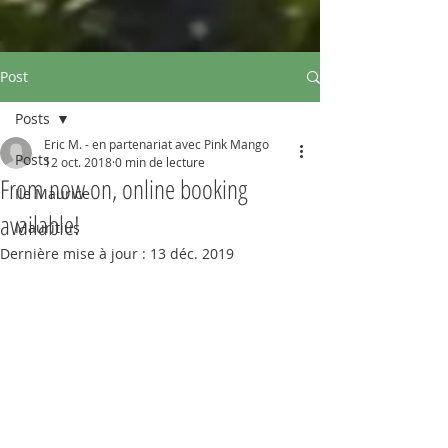
Post
Posts
Eric M. - en partenariat avec Pink Mango
Posts
12 oct. 2018
0 min de lecture
From now on, online booking
Ile Maurice
available!
Mauritius
Dernière mise à jour :
13 déc. 2019