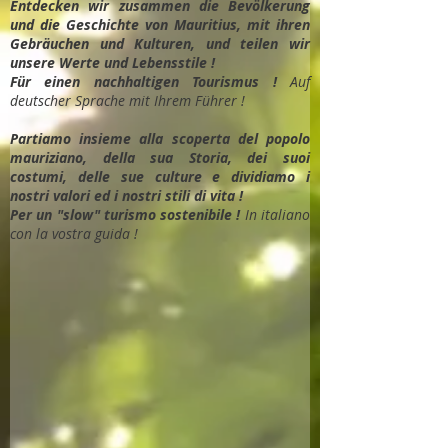
Entdec
ken wir zusammen die Bevölkerung
und die Geschichte von Mauritius, mit ihren
Gebräuchen und Kulturen, und teilen wir
unsere Werte und Lebensstile !
Für einen nachhaltigen Tourismus !
Auf
deutscher Sprache mit Ihrem Führer !
Partiamo insieme alla scoperta del popolo
mauriziano, della sua Storia, dei suoi
costumi, delle sue culture e dividiamo i
nostri valori ed i nostri stili di vita !
Per un "slow" turismo sostenibile !
In italiano
con la vostra guida !