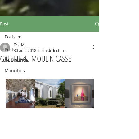
Post
Posts
Eric M.
Posts
30 août 2018
1 min de lecture
GALERIE du MOULIN CASSE
Ile Maurice
Mauritius