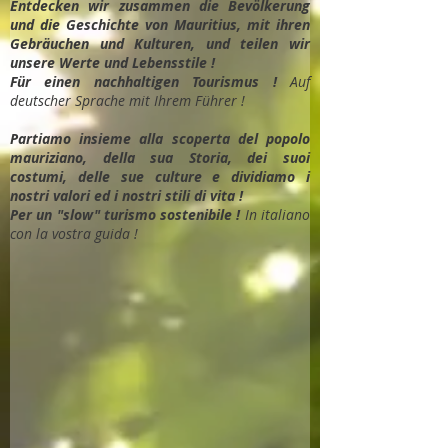
Entdec
ken wir zusammen die Bevölkerung
und die Geschichte von Mauritius, mit ihren
Gebräuchen und Kulturen, und teilen wir
unsere Werte und Lebensstile !
Für einen nachhaltigen Tourismus !
Auf
deutscher Sprache mit Ihrem Führer !
Partiamo insieme alla scoperta del popolo
mauriziano, della sua Storia, dei suoi
costumi, delle sue culture e dividiamo i
nostri valori ed i nostri stili di vita !
Per un "slow" turismo sostenibile !
In italiano
con la vostra guida !