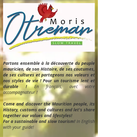
Partons ensemble à la découverte du peuple
mauricien, de son Histoire, de ses coutumes,
de ses cultures et partageons nos valeurs et
nos styles de vie ! Pour un tourisme lent et
durable !
En français, avec votre
accompagnateur !
Come and discover the Mauritian people, its
History, customs and cultures and let's share
together our values and lifestyles!
For a sustainable and slow tourism!
In English
with your guide!