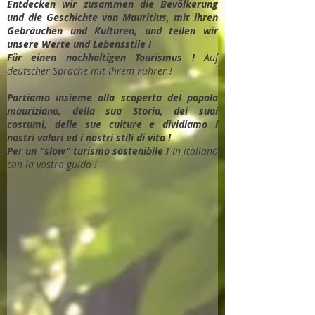
Entdec
ken wir zusammen die Bevölkerung
und die Geschichte von Mauritius, mit ihren
Gebräuchen und Kulturen, und teilen wir
unsere Werte und Lebensstile !
Für einen nachhaltigen Tourismus !
Auf
deutscher Sprache mit Ihrem Führer !
Partiamo insieme alla scoperta del popolo
mauriziano, della sua Storia, dei suoi
costumi, delle sue culture e dividiamo i
nostri valori ed i nostri stili di vita !
Per un "slow" turismo sostenibile !
In italiano
con la vostra guida !