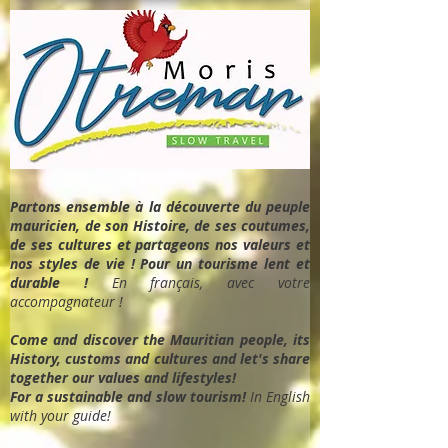
Partons ensemble à la découverte du peuple
mauricien, de son Histoire, de ses coutumes,
de ses cultures et partageons nos valeurs et
nos styles de vie ! Pour un tourisme lent et
durable !
En français, avec votre
accompagnateur !
Come and discover the Mauritian people, its
History, customs and cultures and let's share
together our values and lifestyles!
For a sustainable and slow tourism!
In English
with your guide!