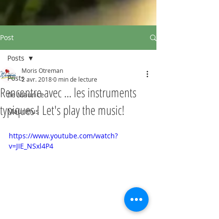
Post
Posts
Moris Otreman
Posts
2 avr. 2018
0 min de lecture
Rencontre avec ... les instruments
Ile Maurice
typiques ! Let's play the music!
Mauritius
https://www.youtube.com/watch?
v=JIE_NSxl4P4