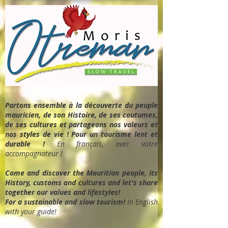
Partons ensemble à la découverte du peuple
mauricien, de son Histoire, de ses coutumes,
de ses cultures et partageons nos valeurs et
nos styles de vie ! Pour un tourisme lent et
durable !
En français, avec votre
accompagnateur !
Come and discover the Mauritian people, its
History, customs and cultures and let's share
together our values and lifestyles!
For a sustainable and slow tourism!
In English
with your guide!