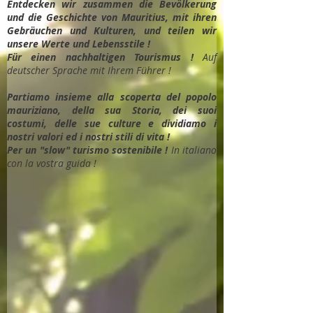
Entdec
ken wir zusammen die Bevölkerung
und die Geschichte von Mauritius, mit ihren
Gebräuchen und Kulturen, und teilen wir
unsere Werte und Lebensstile !
Für einen nachhaltigen Tourismus !
Auf
deutscher Sprache mit Ihrem Führer !
Partiamo insieme alla scoperta del popolo
mauriziano, della sua Storia, dei suoi
costumi, delle sue culture e dividiamo i
nostri valori ed i nostri stili di vita !
Per un "slow" turismo sostenibile !
In italiano
con la vostra guida !