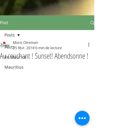
Post
Posts
Moris Otreman
Posts
25 févr. 2018
0 min de lecture
Au couchant ! Sunset! Abendsonne !
Ile Maurice
Mauritius