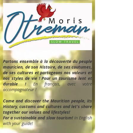
Partons ensemble à la découverte du peuple
mauricien, de son Histoire, de ses coutumes,
de ses cultures et partageons nos valeurs et
nos styles de vie ! Pour un tourisme lent et
durable !
En français, avec votre
accompagnateur !
Come and discover the Mauritian people, its
History, customs and cultures and let's share
together our values and lifestyles!
For a sustainable and slow tourism!
In English
with your guide!