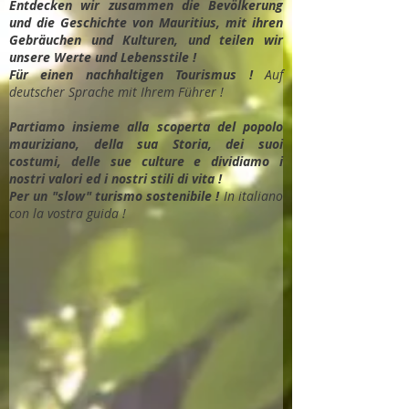
Entdec
ken wir zusammen die Bevölkerung
und die Geschichte von Mauritius, mit ihren
Gebräuchen und Kulturen, und teilen wir
unsere Werte und Lebensstile !
Für einen nachhaltigen Tourismus !
Auf
deutscher Sprache mit Ihrem Führer !
Partiamo insieme alla scoperta del popolo
mauriziano, della sua Storia, dei suoi
costumi, delle sue culture e dividiamo i
nostri valori ed i nostri stili di vita !
Per un "slow" turismo sostenibile !
In italiano
con la vostra guida !