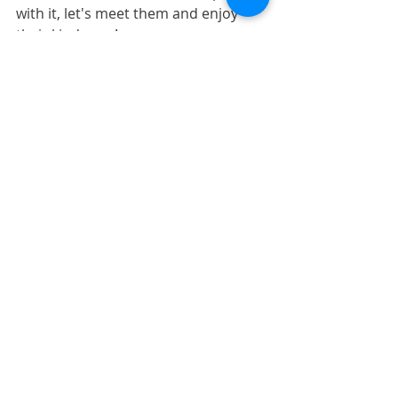
with it, let's meet them and enjoy 
their kindness !
Posts récents
Voir tout