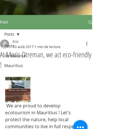
Post
Posts
Eric
Posts
10 août 2017
1 min de lecture
At Moris Otreman, we act eco-friendly
Ile Maurice
!
Mauritius
 We are proud to develop 
ecotourism in Mauritius ! Let's 
protect the nature, help local 
communities to live in full respect 