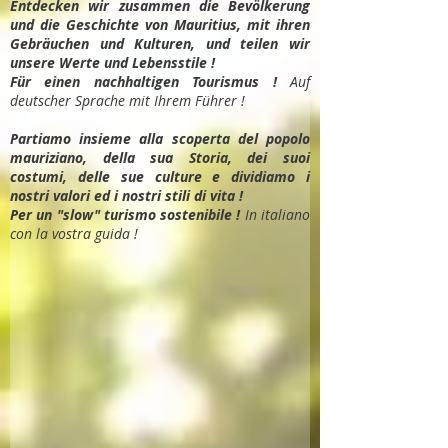
Entdec
ken wir zusammen die Bevölkerung
und die Geschichte von Mauritius, mit ihren
Gebräuchen und Kulturen, und teilen wir
unsere Werte und Lebensstile !
Für einen nachhaltigen Tourismus !
Auf
deutscher Sprache mit Ihrem Führer !
Partiamo insieme alla scoperta del popolo
mauriziano, della sua Storia, dei suoi
costumi, delle sue culture e dividiamo i
nostri valori ed i nostri stili di vita !
Per un "slow" turismo sostenibile !
In italiano
con la vostra guida !