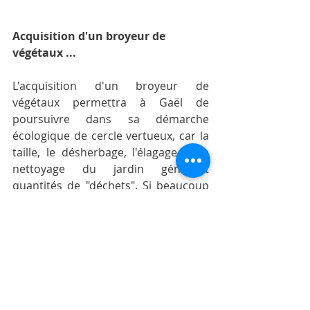
Acquisition d'un broyeur de 
végétaux ...
L'acquisition d'un broyeur de 
végétaux permettra à Gaël de 
poursuivre dans sa démarche 
écologique de cercle vertueux, car la 
taille, le désherbage, l'élagage et le 
nettoyage du jardin génèrent 
quantités de "déchets". Si beaucoup 
de ces déchets sont facilement 
utilisables tels quels ou trouvent 
place sur le tas de compost, d’autres, 
comme les branches d’arbres et 
arbustes présentent un 
encombrement parfois difficile à 
gérer.