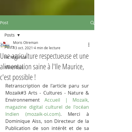
Post
Posts
Moris Otreman
Posts
13 oct. 2021
4 min de lecture
Une agriculture respectueuse et une
Ile Maurice
alimentation saine à l'Ile Maurice,
Mauritius
c'est possible !
Retranscription de l'article paru sur 
Mozaik#3 Arts - Cultures - Nature & 
Environnement 
Accueil | Mozaïk, 
magazine digital culturel de l'océan 
Indien (mozaik-oi.com)
. Merci à 
Dominique Aiss, son Directeur de la 
Publication de son intérêt et de sa 