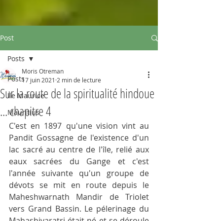
Post
Posts
Moris Otreman
Posts
17 juin 2021
2 min de lecture
Sur la route de la spiritualité hindoue
Ile Maurice
... chapitre 4
Mauritius
C'est en 1897 qu'une vision vint au 
Pandit Gossagne de l'existence d'un 
lac sacré au centre de l'île, relié aux 
eaux sacrées du Gange et c'est 
l'année suivante qu'un groupe de 
dévots se mit en route depuis le 
Maheshwarnath Mandir de Triolet 
vers Grand Bassin. Le pélerinage du 
Mahashivaratri était né et se déroule 