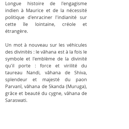
Longue histoire de l'engagisme 
indien à Maurice et de la nécessité 
politique d'enraciner l'indianité sur 
cette île lointaine, créole et 
étrangère.
Un mot à nouveau sur les véhicules 
des divinités : le vâhana est à la fois le 
symbole et l'emblème de la divinité 
qu'il porte : force et virilité du 
taureau 
Nandi
, vâhana de 
Shiva
, 
splendeur et majesté du paon 
Parvanî, vâhana de 
Skanda
 (Muruga), 
grâce et beauté du cygne, vâhana de 
Saraswat
i. 