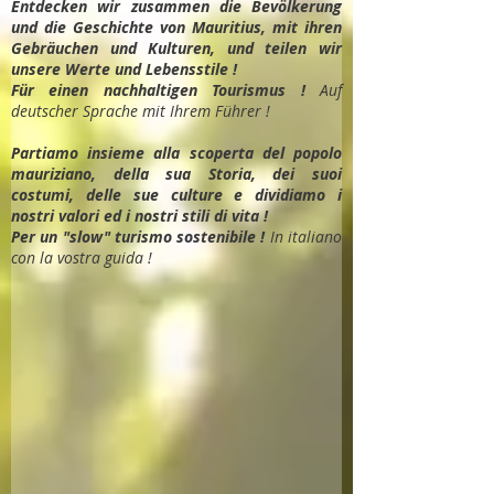
Entdec
ken wir zusammen die Bevölkerung
und die Geschichte von Mauritius, mit ihren
Gebräuchen und Kulturen, und teilen wir
unsere Werte und Lebensstile !
Für einen nachhaltigen Tourismus !
Auf
deutscher Sprache mit Ihrem Führer !
Partiamo insieme alla scoperta del popolo
mauriziano, della sua Storia, dei suoi
costumi, delle sue culture e dividiamo i
nostri valori ed i nostri stili di vita !
Per un "slow" turismo sostenibile !
In italiano
con la vostra guida !