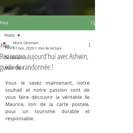
Post
Posts
Moris Otreman
Posts
17 nov. 2020
1 min de lecture
Rencontre aujourd'hui avec Ashwin,
Ile Maurice
guide de randonnée !
Mauritius
Vous le savez maintenant, notre 
souhait et notre passion sont de 
vous faire découvrir la véritable Ile 
Maurice, loin de la carte postale, 
pour un tourisme durable et 
responsable.