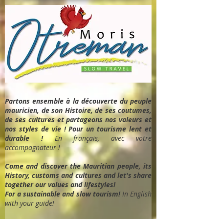
Partons ensemble à la découverte du peuple
mauricien, de son Histoire, de ses coutumes,
de ses cultures et partageons nos valeurs et
nos styles de vie ! Pour un tourisme lent et
durable !
En français, avec votre
accompagnateur !
Come and discover the Mauritian people, its
History, customs and cultures and let's share
together our values and lifestyles!
For a sustainable and slow tourism!
In English
with your guide!