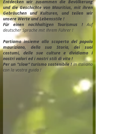
Entdec
ken wir zusammen die Bevölkerung
und die Geschichte von Mauritius, mit ihren
Gebräuchen und Kulturen, und teilen wir
unsere Werte und Lebensstile !
Für einen nachhaltigen Tourismus !
Auf
deutscher Sprache mit Ihrem Führer !
Partiamo insieme alla scoperta del popolo
mauriziano, della sua Storia, dei suoi
costumi, delle sue culture e dividiamo i
nostri valori ed i nostri stili di vita !
Per un "slow" turismo sostenibile !
In italiano
con la vostra guida !