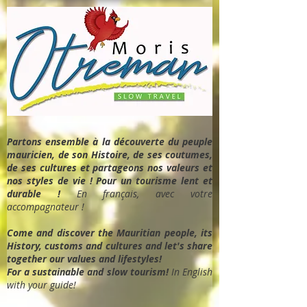
Partons ensemble à la découverte du peuple
mauricien, de son Histoire, de ses coutumes,
de ses cultures et partageons nos valeurs et
nos styles de vie ! Pour un tourisme lent et
durable !
En français, avec votre
accompagnateur !
Come and discover the Mauritian people, its
History, customs and cultures and let's share
together our values and lifestyles!
For a sustainable and slow tourism!
In English
with your guide!