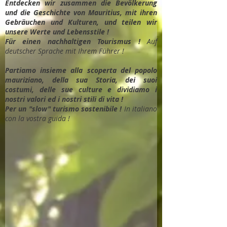
Entdec
ken wir zusammen die Bevölkerung
und die Geschichte von Mauritius, mit ihren
Gebräuchen und Kulturen, und teilen wir
unsere Werte und Lebensstile !
Für einen nachhaltigen Tourismus !
Auf
deutscher Sprache mit Ihrem Führer !
Partiamo insieme alla scoperta del popolo
mauriziano, della sua Storia, dei suoi
costumi, delle sue culture e dividiamo i
nostri valori ed i nostri stili di vita !
Per un "slow" turismo sostenibile !
In italiano
con la vostra guida !