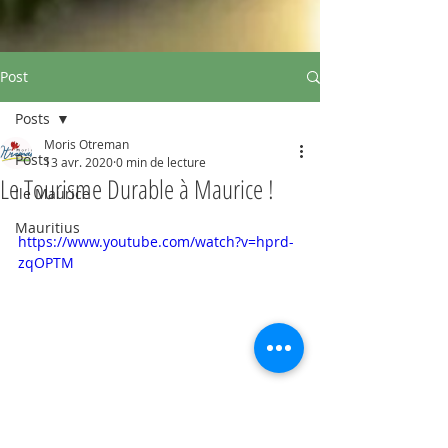
Post
Posts
Moris Otreman
Posts
13 avr. 2020
0 min de lecture
Le Tourisme Durable à Maurice !
Ile Maurice
Mauritius
https://www.youtube.com/watch?v=hprd-
zqOPTM