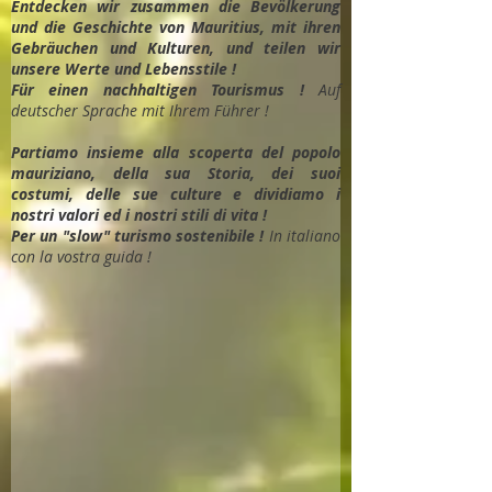
Entdec
ken wir zusammen die Bevölkerung
und die Geschichte von Mauritius, mit ihren
Gebräuchen und Kulturen, und teilen wir
unsere Werte und Lebensstile !
Für einen nachhaltigen Tourismus !
Auf
deutscher Sprache mit Ihrem Führer !
Partiamo insieme alla scoperta del popolo
mauriziano, della sua Storia, dei suoi
costumi, delle sue culture e dividiamo i
nostri valori ed i nostri stili di vita !
Per un "slow" turismo sostenibile !
In italiano
con la vostra guida !