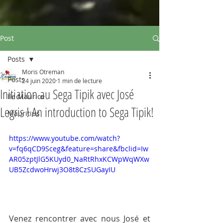
Post
Posts
Moris Otreman
Posts
24 juin 2020
1 min de lecture
Initiation au Sega Tipik avec José
Ile Maurice
Legris ! An introduction to Sega Tipik!
Mauritius
https://www.youtube.com/watch?
v=fq6qCD9Sceg&feature=share&fbclid=Iw
AR05zptJlG5KUyd0_NaRtRhxKCWpWqWXw
UB5ZcdwoHrwj3O8t8CzSUGayIU
Venez rencontrer avec nous José et 