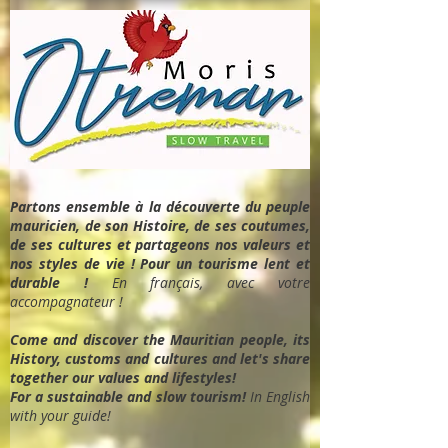
Partons ensemble à la découverte du peuple
mauricien, de son Histoire, de ses coutumes,
de ses cultures et partageons nos valeurs et
nos styles de vie ! Pour un tourisme lent et
durable !
En français, avec votre
accompagnateur !
Come and discover the Mauritian people, its
History, customs and cultures and let's share
together our values and lifestyles!
For a sustainable and slow tourism!
In English
with your guide!