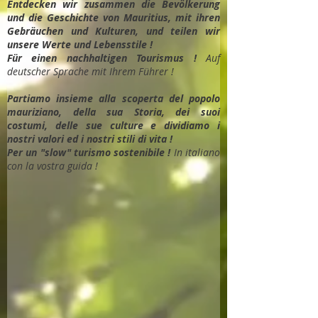
Entdec
ken wir zusammen die Bevölkerung
und die Geschichte von Mauritius, mit ihren
Gebräuchen und Kulturen, und teilen wir
unsere Werte und Lebensstile !
Für einen nachhaltigen Tourismus !
Auf
deutscher Sprache mit Ihrem Führer !
Partiamo insieme alla scoperta del popolo
mauriziano, della sua Storia, dei suoi
costumi, delle sue culture e dividiamo i
nostri valori ed i nostri stili di vita !
Per un "slow" turismo sostenibile !
In italiano
con la vostra guida !