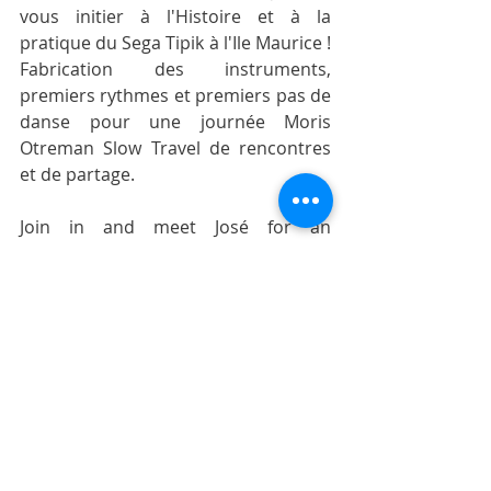
vous initier à l'Histoire et à la 
pratique du Sega Tipik à l'Ile Maurice ! 
Fabrication des instruments, 
premiers rythmes et premiers pas de 
danse pour une journée Moris 
Otreman Slow Travel de rencontres 
et de partage. 
Join in and meet José for an 
introduction to the History and 
practice of the Sega Tipik in 
Mauritius! Manufacturing of the 
instruments, first rhythms and steps 
for this Moris Otreman Slow Travel 
day of meeting and sharing!