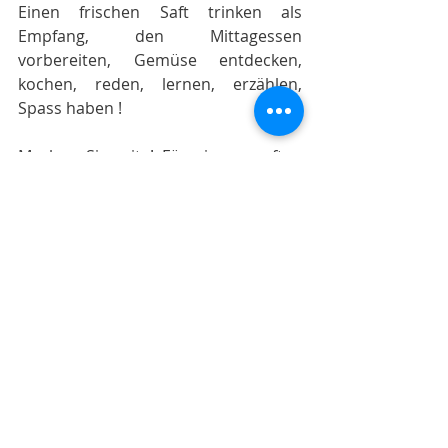
Einen frischen Saft trinken als 
Empfang, den Mittagessen 
vorbereiten, Gemüse entdecken, 
kochen, reden, lernen, erzählen, 
Spass haben ! 
Machen Sie mit ! Für einen sanften 
Tourismus auf Mauritius !
Mauritius
Posts récents
Voir tout