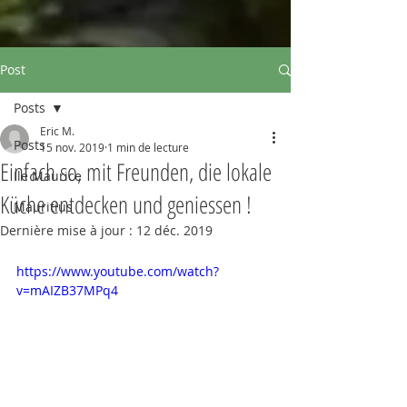
Post
Posts
Eric M.
Posts
15 nov. 2019
1 min de lecture
Einfach so, mit Freunden, die lokale
Ile Maurice
Küche entdecken und geniessen !
Mauritius
Dernière mise à jour :
12 déc. 2019
https://www.youtube.com/watch?
v=mAIZB37MPq4