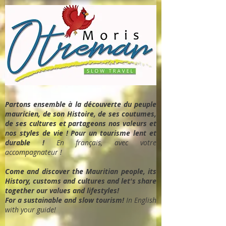
Partons ensemble à la découverte du peuple
mauricien, de son Histoire, de ses coutumes,
de ses cultures et partageons nos valeurs et
nos styles de vie ! Pour un tourisme lent et
durable !
En français, avec votre
accompagnateur !
Come and discover the Mauritian people, its
History, customs and cultures and let's share
together our values and lifestyles!
For a sustainable and slow tourism!
In English
with your guide!