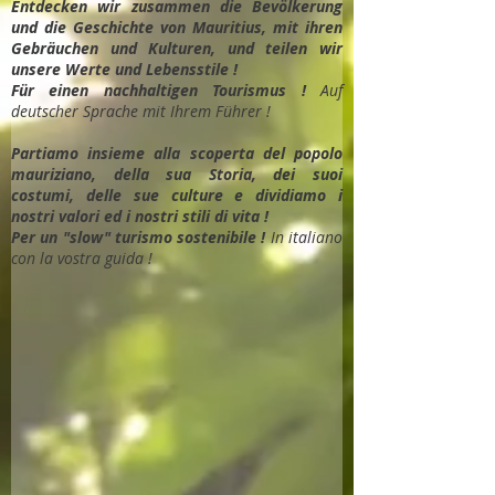
Entdec
ken wir zusammen die Bevölkerung
und die Geschichte von Mauritius, mit ihren
Gebräuchen und Kulturen, und teilen wir
unsere Werte und Lebensstile !
Für einen nachhaltigen Tourismus !
Auf
deutscher Sprache mit Ihrem Führer !
Partiamo insieme alla scoperta del popolo
mauriziano, della sua Storia, dei suoi
costumi, delle sue culture e dividiamo i
nostri valori ed i nostri stili di vita !
Per un "slow" turismo sostenibile !
In italiano
con la vostra guida !