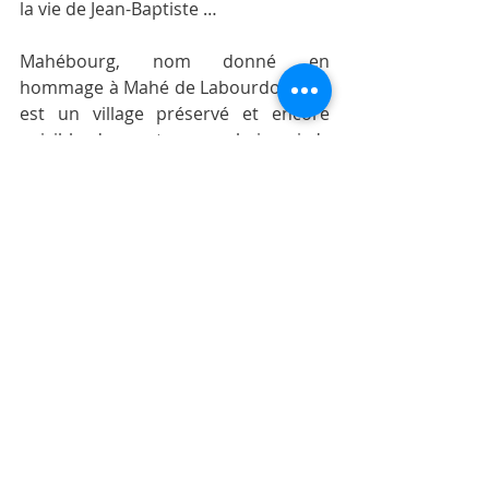
la vie de Jean-Baptiste …
Mahébourg, nom donné en 
hommage à Mahé de Labourdonnais, 
est un village préservé et encore 
paisible, donnant sur une baie qui n'a 
pas toujours été radieuse, puisqu'elle 
fut le cadre de la sanglante bataille 
de Grand Port, seule victoire marine 
de Napoléon sur les Anglais en 1810.
Et toujours l'esprit "Moris Otreman", 
découverte, rencontre et partage 
avec la population mauricienne !
Ile Maurice