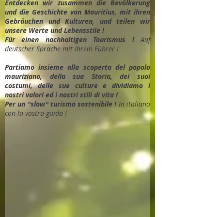
Entdec
ken wir zusammen die Bevölkerung
und die Geschichte von Mauritius, mit ihren
Gebräuchen und Kulturen, und teilen wir
unsere Werte und Lebensstile !
Für einen nachhaltigen Tourismus !
Auf
deutscher Sprache mit Ihrem Führer !
Partiamo insieme alla scoperta del popolo
mauriziano, della sua Storia, dei suoi
costumi, delle sue culture e dividiamo i
nostri valori ed i nostri stili di vita !
Per un "slow" turismo sostenibile !
In italiano
con la vostra guida !