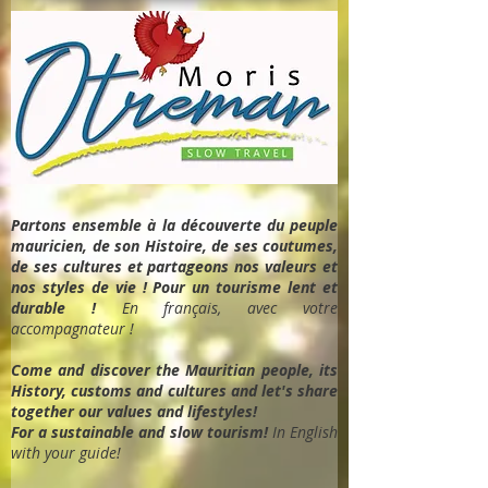
Partons ensemble à la découverte du peuple
mauricien, de son Histoire, de ses coutumes,
de ses cultures et partageons nos valeurs et
nos styles de vie ! Pour un tourisme lent et
durable !
En français, avec votre
accompagnateur !
Come and discover the Mauritian people, its
History, customs and cultures and let's share
together our values and lifestyles!
For a sustainable and slow tourism!
In English
with your guide!