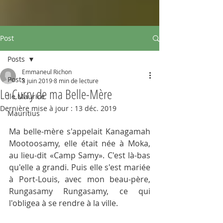
Post
Posts
Emmaneul Richon
Posts
3 juin 2019
8 min de lecture
Le Curry de ma Belle-Mère
Ile Maurice
Dernière mise à jour :
13 déc. 2019
Mauritius
Ma belle-mère s'appelait Kanagamah 
Mootoosamy, elle était née à Moka, 
au lieu-dit «Camp Samy». C'est là-bas 
qu'elle a grandi. Puis elle s'est mariée 
à Port-Louis, avec mon beau-père, 
Rungasamy Rungasamy, ce qui 
l'obligea à se rendre à la ville.