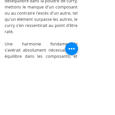
déséquilibre dans la poudre de curry, 
mettons le manque d'un composant 
ou au contraire l'excès d'un autre, tel 
qu'un élément surpasse les autres, le 
curry s'en ressentirait au point d'être 
raté.
Une harmonie fondamentale 
s'avérait absolument nécessaire, un 
équilibre dans les composants, et 
pas du n'importe quoi. Si nous 
mangeons trop de racines, tels le 
gingembre ou les pommes de terre, 
avec le temps, cela créera un 
déséquilibre qui créera un 
problème… Vous gagnerez certes 
force et énergie, à ne plus savoir 
qu'en faire, mais, malgré cela, vous 
vous sentirez lourd, vous ne pourrez 