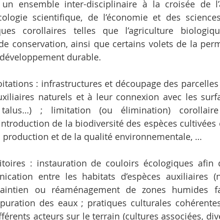
t un ensemble inter-disciplinaire à la croisée de l
’écologie scientifique, de l’économie et des sciences 
es corollaires telles que l’agriculture biologique,
de conservation, ainsi que certains volets de la perm
 développement durable.
itations : infrastructures et découpage des parcelles 
uxiliaires naturels et à leur connexion avec les surfa
 talus…) ; limitation (ou élimination) corollaire
éintroduction de la biodiversité des espèces cultivées
a production et de la qualité environnementale, …
toires : instauration de couloirs écologiques afin 
nication entre les habitats d’espèces auxiliaires 
 maintien ou réaménagement de zones humides fa
’épuration des eaux ; pratiques culturales cohérentes,
férents acteurs sur le terrain (cultures associées, dive