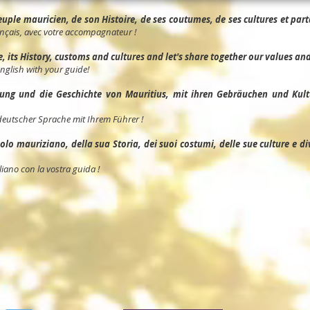
ple mauricien, de son Histoire, de ses coutumes, de ses cultures et parta
nçais, avec votre accompagnateur !
its History, customs and cultures and let's share together our values and 
English with your guide!
ng und die Geschichte von Mauritius, mit ihren Gebräuchen und Kult
deutscher Sprache mit Ihrem Führer !
o mauriziano, della sua Storia, dei suoi costumi, delle sue culture e divid
liano con la vostra guida !