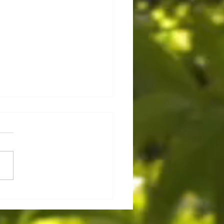
mman, la Déesse Amma !