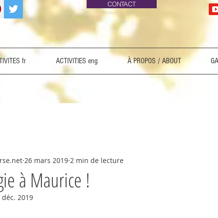
CONTACT
IVITES fr
ACTIVITIES eng
À PROPOS / ABOUT
GA
-rse.net
26 mars 2019
2 min de lecture
gie à Maurice !
 déc. 2019