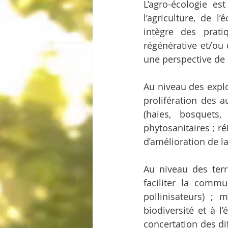
L’agro-écologie es
l’agriculture, de l
intègre des pratiqu
régénérative et/ou 
une perspective de
Au niveau des explo
prolifération des a
(haies, bosquets,
phytosanitaires ; r
d’amélioration de l
Au niveau des terri
faciliter la commu
pollinisateurs) ;
biodiversité et à l
concertation des dif