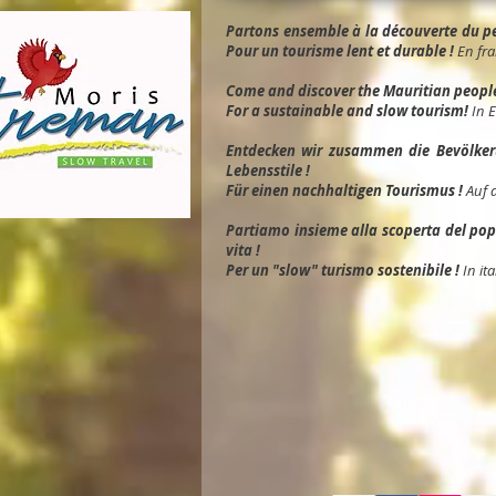
Partons ensemble à la découverte du peu
Pour un tourisme lent et durable !
En fra
Come and discover the Mauritian people, 
For a sustainable and slow tourism!
In 
Entdec
ken wir zusammen die Bevölkeru
Lebensstile !
Für einen nachhaltigen Tourismus !
Auf 
Partiamo insieme alla scoperta del popol
vita !
Per un "slow" turismo sostenibile !
In ita