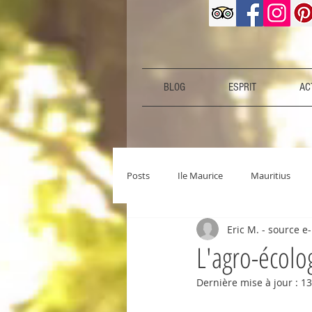
BLOG
ESPRIT
ACT
Posts
Ile Maurice
Mauritius
Eric M. - source e
L'agro-écolo
Dernière mise à jour :
13