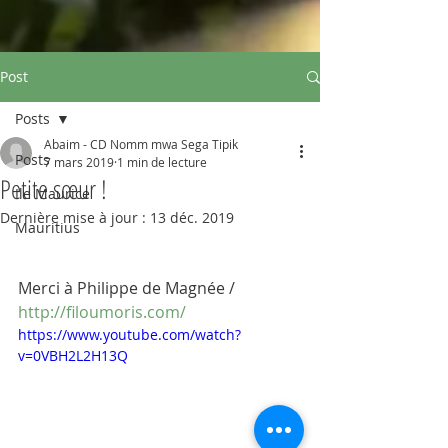
Post
Posts
Abaim - CD Nomm mwa Sega Tipik
Posts
7 mars 2019
1 min de lecture
Petite sœur !
Ile Maurice
Dernière mise à jour :
13 déc. 2019
Mauritius
Merci à Philippe de Magnée / 
http://filoumoris.com/
https://www.youtube.com/watch?
v=0VBH2L2H13Q