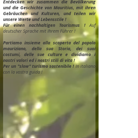
Entdec
ken wir zusammen die Bevölkerung
und die Geschichte von Mauritius, mit ihren
Gebräuchen und Kulturen, und teilen wir
unsere Werte und Lebensstile !
Für einen nachhaltigen Tourismus !
Auf
deutscher Sprache mit Ihrem Führer !
Partiamo insieme alla scoperta del popolo
mauriziano, della sua Storia, dei suoi
costumi, delle sue culture e dividiamo i
nostri valori ed i nostri stili di vita !
Per un "slow" turismo sostenibile !
In italiano
con la vostra guida !