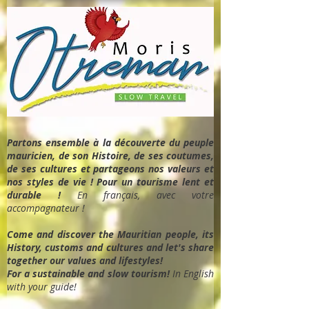
Partons ensemble à la découverte du peuple
mauricien, de son Histoire, de ses coutumes,
de ses cultures et partageons nos valeurs et
nos styles de vie ! Pour un tourisme lent et
durable !
En français, avec votre
accompagnateur !
Come and discover the Mauritian people, its
History, customs and cultures and let's share
together our values and lifestyles!
For a sustainable and slow tourism!
In English
with your guide!