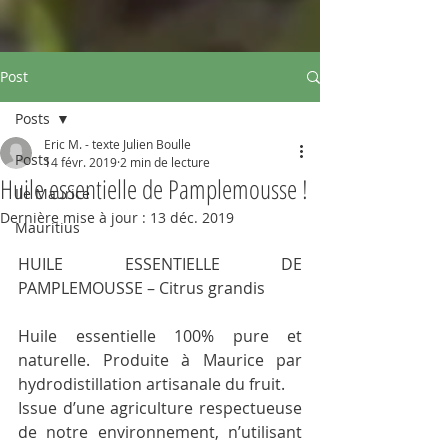
Post
Posts
Eric M. - texte Julien Boulle
Posts
14 févr. 2019
2 min de lecture
Huile essentielle de Pamplemousse !
Ile Maurice
Dernière mise à jour :
13 déc. 2019
Mauritius
HUILE ESSENTIELLE DE 
PAMPLEMOUSSE – Citrus grandis
Huile essentielle 100% pure et 
naturelle. Produite à Maurice par 
hydrodistillation artisanale du fruit.
Issue d’une agriculture respectueuse 
de notre environnement, n’utilisant 