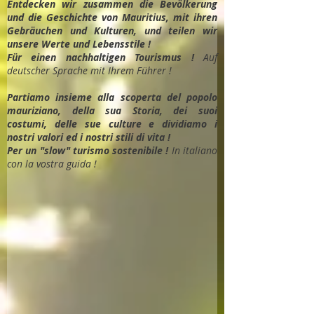
Entdec
ken wir zusammen die Bevölkerung
und die Geschichte von Mauritius, mit ihren
Gebräuchen und Kulturen, und teilen wir
unsere Werte und Lebensstile !
Für einen nachhaltigen Tourismus !
Auf
deutscher Sprache mit Ihrem Führer !
Partiamo insieme alla scoperta del popolo
mauriziano, della sua Storia, dei suoi
costumi, delle sue culture e dividiamo i
nostri valori ed i nostri stili di vita !
Per un "slow" turismo sostenibile !
In italiano
con la vostra guida !