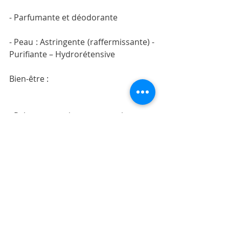
- Parfumante et déodorante
- Peau : Astringente (raffermissante) - 
Purifiante – Hydrorétensive
Bien-être :
- Relaxante, anti-stress et anti-
anxiogène
- Apéritive et digestive
Précautions d’emploi :
Cette huile essentielle est comestible. A 
éviter chez les femmes enceintes et les 
enfants. La présence de furocoumarine 