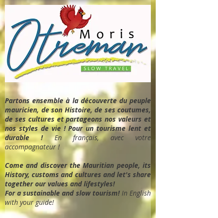
Partons ensemble à la découverte du peuple
mauricien, de son Histoire, de ses coutumes,
de ses cultures et partageons nos valeurs et
nos styles de vie ! Pour un tourisme lent et
durable !
En français, avec votre
accompagnateur !
Come and discover the Mauritian people, its
History, customs and cultures and let's share
together our values and lifestyles!
For a sustainable and slow tourism!
In English
with your guide!