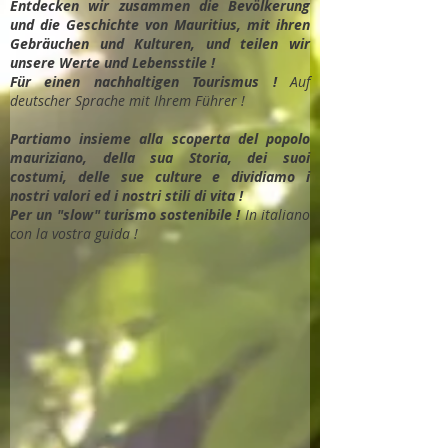
Entdec
ken wir zusammen die Bevölkerung
und die Geschichte von Mauritius, mit ihren
Gebräuchen und Kulturen, und teilen wir
unsere Werte und Lebensstile !
Für einen nachhaltigen Tourismus !
Auf
deutscher Sprache mit Ihrem Führer !
Partiamo insieme alla scoperta del popolo
mauriziano, della sua Storia, dei suoi
costumi, delle sue culture e dividiamo i
nostri valori ed i nostri stili di vita !
Per un "slow" turismo sostenibile !
In italiano
con la vostra guida !