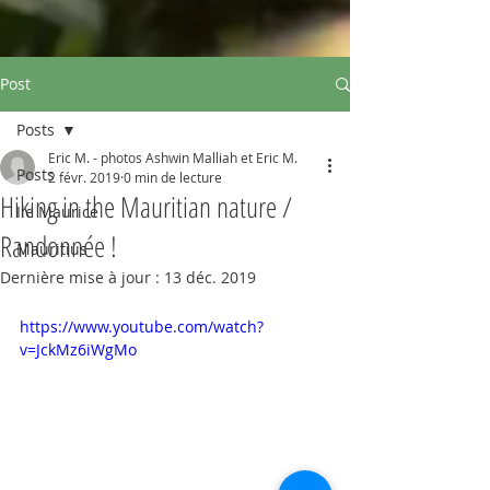
Post
Posts
Eric M. - photos Ashwin Malliah et Eric M.
Posts
2 févr. 2019
0 min de lecture
Hiking in the Mauritian nature /
Ile Maurice
Randonnée !
Mauritius
Dernière mise à jour :
13 déc. 2019
https://www.youtube.com/watch?
v=JckMz6iWgMo